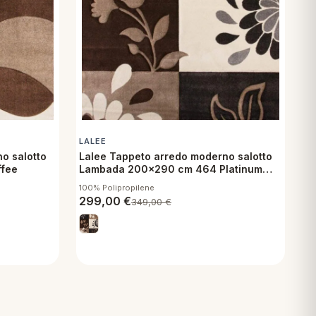
LALEE
o salotto
Lalee Tappeto arredo moderno salotto
ffee
Lambada 200x290 cm 464 Platinum
Beige
100% Polipropilene
299,00
€
349,00
€