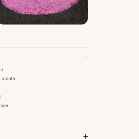
ch
e durata
o
o
vace