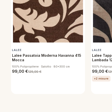
LALEE
LALEE
Lalee Passatoia Moderna Havanna 415
Lalee Tapp
Mocca
Lambada 1
Beige
100% Polipropilene · Salotto · 80x300 cm
100% Poliprop
99,00
€
99,00
€
129,00
€
12
+2 misure