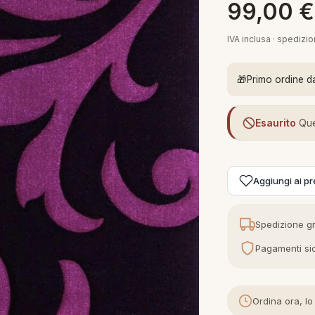
99,00
€
IVA inclusa · spedizi
🎁
Primo ordine d
Esaurito
Que
Aggiungi ai pre
Spedizione gr
Pagamenti sic
Ordina ora, lo