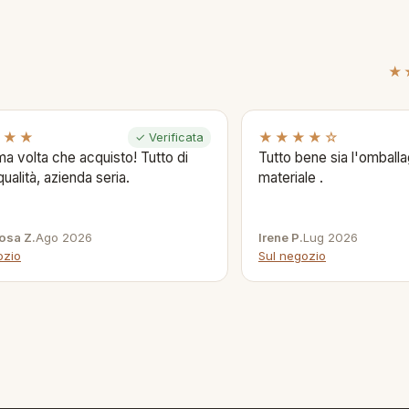
★
★★★
★★★★☆
✓ Verificata
ima volta che acquisto! Tutto di
Tutto bene sia l'omballag
qualità, azienda seria.
materiale .
osa Z.
Ago 2026
Irene P.
Lug 2026
ozio
Sul negozio