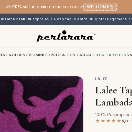
🎁
−10%
sul tuo primo ordine col codice
WELCOME
dizione gratuita
sopra 49 €
·
Reso facile entro 30 giorni
·
Pagamenti si
BAGNO
LIVING
PIUMINI
TOPPER & CUSCINI
CALCIO & CARTOONS
LALEE
Lalee Ta
Lambada 
100% Polipropilene 
★★★★★
5,0
· 