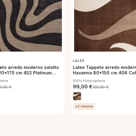
LALEE
eto arredo moderno salotto
Lalee Tappeto arredo modern
20x170 cm 452 Platinum
Havanna 80x150 cm 406 Co
ilene
100% Polipropilene
99,00
€
9,00
€
129,00
€
+2 misure