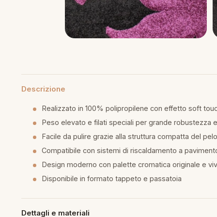
piumini
re
uola
Descrizione
unte
Realizzato in 100% polipropilene con effetto soft tou
ntini
Peso elevato e filati speciali per grande robustezza 
Facile da pulire grazie alla struttura compatta del pel
Compatibile con sistemi di riscaldamento a paviment
rassi
Design moderno con palette cromatica originale e vi
Disponibile in formato tappeto e passatoia
aglie e Pigiami
Dettagli e materiali