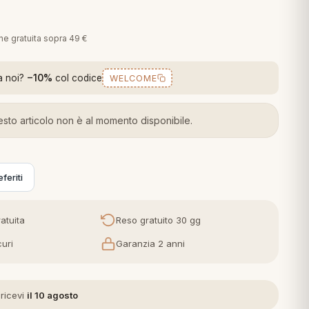
one gratuita sopra 49 €
a noi?
−10%
col codice
WELCOME
sto articolo non è al momento disponibile.
feriti
atuita
Reso gratuito 30 gg
uri
Garanzia 2 anni
 ricevi
il 10 agosto