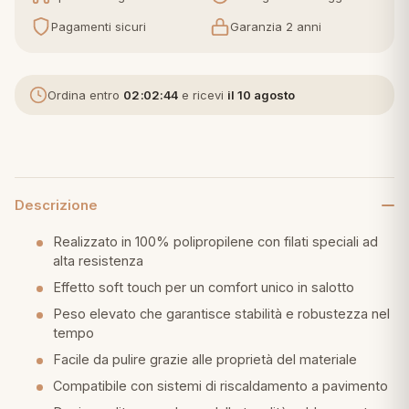
Pagamenti sicuri
Garanzia 2 anni
eria letto
umini
Ordina entro
02:02:43
e ricevi
il 10 agosto
a
Descrizione
e
Realizzato in 100% polipropilene con filati speciali ad
alta resistenza
ni
Effetto soft touch per un comfort unico in salotto
Peso elevato che garantisce stabilità e robustezza nel
tempo
assi
Facile da pulire grazie alle proprietà del materiale
Compatibile con sistemi di riscaldamento a pavimento
lie e Pigiami