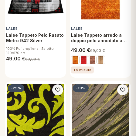
LALEE
LALEE
Lalee Tappeto Pelo Rasato
Lalee Tappeto arredo a
Metro 942 Silver
doppio pelo annodato a
mano alta qualità Glamour
100% Polipropilene · Salotto ·
49,00
€
69,00
€
60x110 cm Arancio
120x170 cm
49,00
€
69,00
€
+4 misure
-29%
-19%