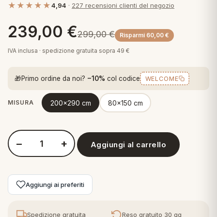
★★★★★
4,94
·
227 recensioni clienti del negozio
 marca
pper in piuma
ni arredo
Plaid Cartoons
239,00
€
apiuma
en Step
299,00
€
Risparmi
60,00
€
Tappeti Cartoons
piumini
iture per cuscini
arara
IVA inclusa · spedizione gratuita sopra 49 €
Teli Mare Cartoons
iali
matori
🎁
Primo ordine da noi?
−10%
col codice
WELCOME
mini in fibra
Trapuntini Cartoons
e
ti arredo
200x290 cm
80x150 cm
MISURA
mini in piuma d'oca
rredo
−
+
ori Letto
Aggiungi al carrello
Quantità Lalee Tappeto o Passatoia arredo moderno salotto N
anciale
Aggiungi ai preferiti
terasso
te
Spedizione gratuita
Reso gratuito 30 gg