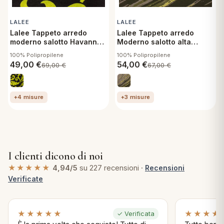
LALEE
LALEE
Lalee Tappeto arredo
Lalee Tappeto arredo
moderno salotto Havanna
Moderno salotto alta
80x150 cm 415 Lind
qualità Vista 80x150 cm
100% Polipropilene
100% Polipropilene
961 Verde
49,00
€
54,00
€
69,00
€
67,00
€
+4 misure
+3 misure
I clienti dicono di noi
★★★★★
4,94/5
su 227 recensioni ·
Recensioni
Verificate
★★★★★
★★★★
✓ Verificata