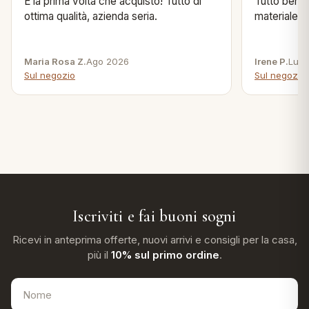
È la prima volta che acquisto! Tutto di
Tutto bene s
ottima qualità, azienda seria.
materiale .
Maria Rosa Z.
Ago 2026
Irene P.
Lug 
Sul negozio
Sul negozio
Iscriviti e fai buoni sogni
Ricevi in anteprima offerte, nuovi arrivi e consigli per la casa,
più il
10% sul primo ordine
.