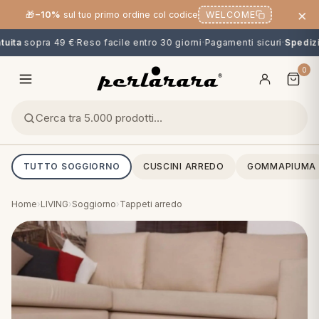
×
🎁
−10%
sul tuo primo ordine col codice
WELCOME
uita
sopra 49 €
·
Reso facile entro 30 giorni
·
Pagamenti sicuri
·
Spedizio
0
TUTTO SOGGIORNO
CUSCINI ARREDO
GOMMAPIUMA
Home
›
LIVING
›
Soggiorno
›
Tappeti arredo
O
NG
MINI
OPPER & CUSCINI
CALCIO & CARTOONS