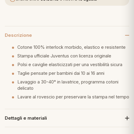
eria letto
umini
Descrizione
Cotone 100% interlock morbido, elastico e resistente
a
Stampa ufficiale Juventus con licenza originale
Polsi e caviglie elasticizzati per una vestibilità sicura
Taglie pensate per bambini dai 10 ai 16 anni
e
Lavaggio a 30-40° in lavatrice, programma cotoni
delicato
ni
Lavare al rovescio per preservare la stampa nel tempo
assi
Dettagli e materiali
lie e Pigiami