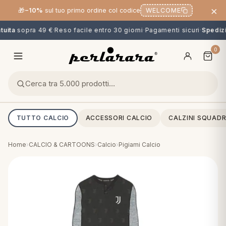
×
🎁
−10%
sul tuo primo ordine col codice
WELCOME
uita
sopra 49 €
·
Reso facile entro 30 giorni
·
Pagamenti sicuri
·
Spedizio
0
TUTTO CALCIO
ACCESSORI CALCIO
CALZINI SQUADR
Home
›
CALCIO & CARTOONS
›
Calcio
›
Pigiami Calcio
O
NG
MINI
OPPER & CUSCINI
CALCIO & CARTOONS