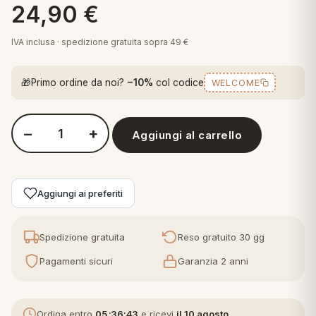
24,90
€
 marca
pper in piuma
ni arredo
Plaid Cartoons
IVA inclusa · spedizione gratuita sopra 49 €
apiuma
en Step
Tappeti Cartoons
piumini
iture per cuscini
arara
🎁
Primo ordine da noi?
−10%
col codice
WELCOME
Teli Mare Cartoons
iali
matori
mini in fibra
Trapuntini Cartoons
−
+
e
ti arredo
Aggiungi al carrello
Quantità Juventus-T20 2090
mini in piuma d'oca
rredo
Aggiungi ai preferiti
ori Letto
Spedizione gratuita
Reso gratuito 30 gg
anciale
Pagamenti sicuri
Garanzia 2 anni
terasso
te
Ordina entro
05:36:42
e ricevi
il 10 agosto