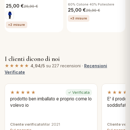
60% Cotone 40% Poliestere
25,00
€
29,90
€
25,00
€
29,90
€
+3 misure
+2 misure
I clienti dicono di noi
★★★★★
4,94/5
su 227 recensioni ·
Recensioni
Verificate
★★★★★
★★★★
✓ Verificata
prodotto ben imballato e proprio come lo
E' il prodo
volevo io
soddisfatta
Cliente verificato
Mar 2021
Cliente veri