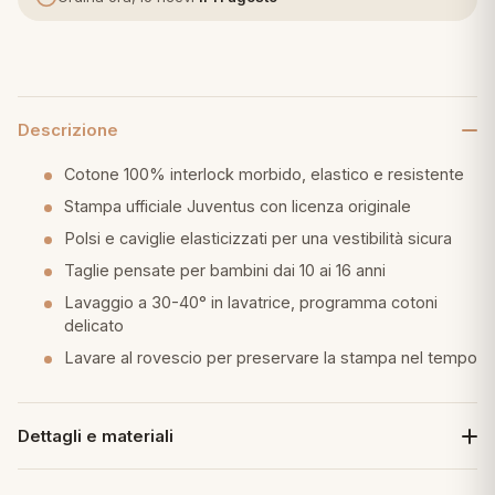
eria letto
umini
Descrizione
Cotone 100% interlock morbido, elastico e resistente
a
Stampa ufficiale Juventus con licenza originale
Polsi e caviglie elasticizzati per una vestibilità sicura
Taglie pensate per bambini dai 10 ai 16 anni
e
Lavaggio a 30-40° in lavatrice, programma cotoni
delicato
ni
Lavare al rovescio per preservare la stampa nel tempo
assi
Dettagli e materiali
lie e Pigiami