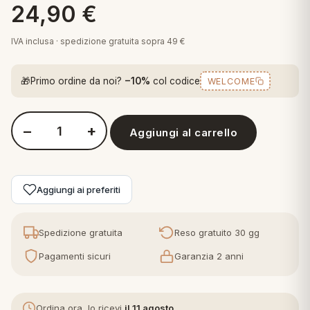
24,90
€
 marca
pper in piuma
ni arredo
Plaid Cartoons
IVA inclusa · spedizione gratuita sopra 49 €
apiuma
en Step
Tappeti Cartoons
piumini
iture per cuscini
arara
🎁
Primo ordine da noi?
−10%
col codice
WELCOME
Teli Mare Cartoons
iali
matori
mini in fibra
Trapuntini Cartoons
−
+
e
ti arredo
Aggiungi al carrello
Quantità Juventus-T20 2090
mini in piuma d'oca
rredo
Aggiungi ai preferiti
ori Letto
Spedizione gratuita
Reso gratuito 30 gg
anciale
Pagamenti sicuri
Garanzia 2 anni
terasso
te
Ordina ora, lo ricevi
il 11 agosto