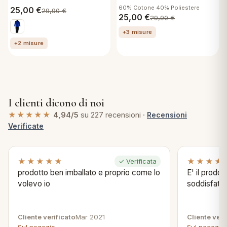
60% Cotone 40% Poliestere
25,00
€
29,90
€
25,00
€
29,90
€
+3 misure
+2 misure
I clienti dicono di noi
★★★★★
4,94/5
su 227 recensioni ·
Recensioni
Verificate
★★★★★
★★★★
✓ Verificata
prodotto ben imballato e proprio come lo
E' il prodo
volevo io
soddisfatta
Cliente verificato
Mar 2021
Cliente veri