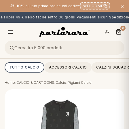
×
🎁
−10%
sul tuo primo ordine col codice
WELCOME
a
sopra 49 €
·
Reso facile entro 30 giorni
·
Pagamenti sicuri
·
Spedizione 
0
TUTTO CALCIO
ACCESSORI CALCIO
CALZINI SQUADR
Home
›
CALCIO & CARTOONS
›
Calcio
›
Pigiami Calcio
O
NG
MINI
OPPER & CUSCINI
CALCIO & CARTOONS