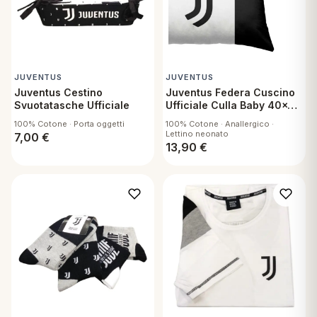
eria letto
umini
JUVENTUS
JUVENTUS
Juventus Cestino
Juventus Federa Cuscino
Svuotatasche Ufficiale
Ufficiale Culla Baby 40x60
cm
a
100% Cotone · Porta oggetti
100% Cotone · Anallergico ·
Lettino neonato
7,00
€
13,90
€
e
ni
assi
lie e Pigiami