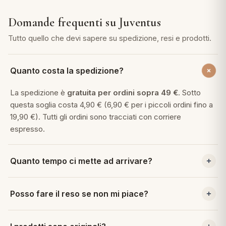
Domande frequenti su Juventus
Tutto quello che devi sapere su spedizione, resi e prodotti.
Quanto costa la spedizione?
La spedizione è
gratuita per ordini sopra 49 €
. Sotto
questa soglia costa 4,90 € (6,90 € per i piccoli ordini fino a
19,90 €). Tutti gli ordini sono tracciati con corriere
espresso.
Quanto tempo ci mette ad arrivare?
Per gli ordini effettuati entro le ore 14:00 nei giorni lavorativi,
Posso fare il reso se non mi piace?
la consegna avviene in
24/48 ore
in tutta Italia con corriere
espresso tracciato.
Sì. Hai
30 giorni dalla consegna
per cambiare idea. Il