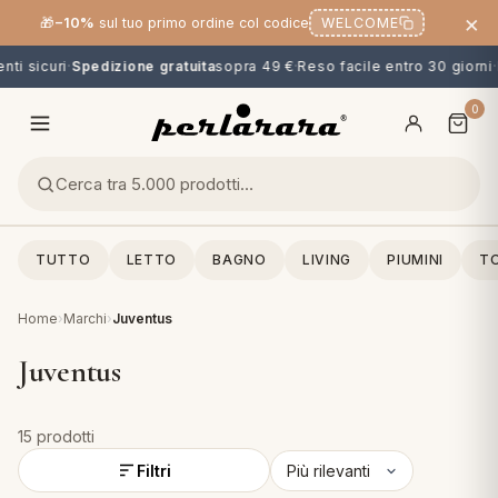
×
🎁
−10%
sul tuo primo ordine col codice
WELCOME
i sicuri
·
Spedizione gratuita
sopra 49 €
·
Reso facile entro 30 giorni
·
P
0
TUTTO
LETTO
BAGNO
LIVING
PIUMINI
TO
Home
›
Marchi
›
Juventus
Juventus
15 prodotti
O
NG
MINI
OPPER & CUSCINI
CALCIO & CARTOONS
Filtri