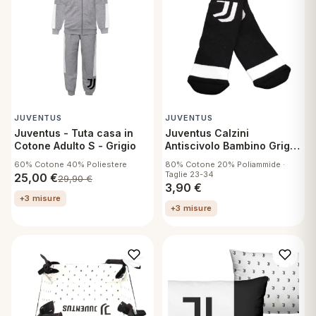
 marca
pper in piuma
ni arredo
Plaid Cartoons
apiuma
en Step
Tappeti Cartoons
piumini
iture per cuscini
arara
Teli Mare Cartoons
iali
matori
mini in fibra
Trapuntini Cartoons
JUVENTUS
JUVENTUS
Juventus - Tuta casa in
Juventus Calzini
e
ti arredo
Cotone Adulto S - Grigio
Antiscivolo Bambino Grigio
Melange
mini in piuma d'oca
rredo
60% Cotone 40% Poliestere
80% Cotone 20% Poliammide ·
Taglie 23-34
25,00
€
29,90
€
3,90
€
+3 misure
ori Letto
+3 misure
anciale
terasso
te