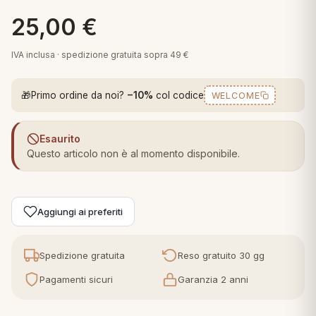
 marca
pper in piuma
ni arredo
25,00
€
Plaid Cartoons
apiuma
en Step
IVA inclusa · spedizione gratuita sopra 49 €
Tappeti Cartoons
piumini
iture per cuscini
arara
Teli Mare Cartoons
🎁
Primo ordine da noi?
−10%
col codice
WELCOME
iali
matori
mini in fibra
Trapuntini Cartoons
e
ti arredo
Esaurito
Questo articolo non è al momento disponibile.
mini in piuma d'oca
rredo
ori Letto
Aggiungi ai preferiti
anciale
Spedizione gratuita
Reso gratuito 30 gg
terasso
Pagamenti sicuri
Garanzia 2 anni
te