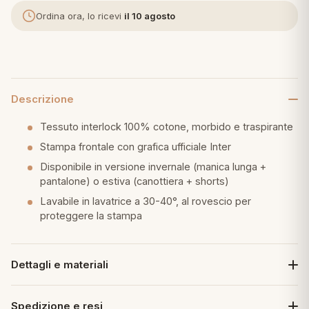
Ordina ora, lo ricevi
il 10 agosto
eria letto
umini
Descrizione
a
Tessuto interlock 100% cotone, morbido e traspirante
Stampa frontale con grafica ufficiale Inter
Disponibile in versione invernale (manica lunga +
e
pantalone) o estiva (canottiera + shorts)
Lavabile in lavatrice a 30-40°, al rovescio per
ni
proteggere la stampa
assi
Dettagli e materiali
lie e Pigiami
Spedizione e resi