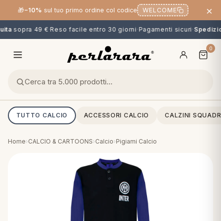
×
🎁
−10%
sul tuo primo ordine col codice
WELCOME
ita
sopra 49 €
·
Reso facile entro 30 giorni
·
Pagamenti sicuri
·
Spedizio
0
TUTTO CALCIO
ACCESSORI CALCIO
CALZINI SQUADR
Home
›
CALCIO & CARTOONS
›
Calcio
›
Pigiami Calcio
O
NG
MINI
OPPER & CUSCINI
CALCIO & CARTOONS