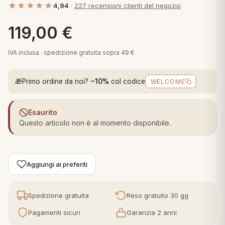
★★★★★
4,94
·
227 recensioni clienti del negozio
 marca
pper in piuma
ni arredo
Plaid Cartoons
119,00
€
apiuma
en Step
Tappeti Cartoons
piumini
iture per cuscini
arara
IVA inclusa · spedizione gratuita sopra 49 €
Teli Mare Cartoons
iali
matori
🎁
Primo ordine da noi?
−10%
col codice
WELCOME
mini in fibra
Trapuntini Cartoons
e
ti arredo
Esaurito
mini in piuma d'oca
rredo
Questo articolo non è al momento disponibile.
ori Letto
Aggiungi ai preferiti
anciale
terasso
Spedizione gratuita
Reso gratuito 30 gg
Pagamenti sicuri
Garanzia 2 anni
te