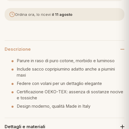
eria letto
Ordina ora, lo ricevi
il 11 agosto
umini
Descrizione
a
Parure in raso di puro cotone, morbido e luminoso
Include sacco copripiumino adatto anche a piumini
maxi
e
Federe con volani per un dettaglio elegante
ni
Certificazione OEKO-TEX: assenza di sostanze nocive
e tossiche
assi
Design moderno, qualità Made in Italy
lie e Pigiami
Dettagli e materiali