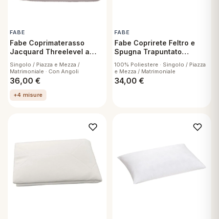
eria letto
FABE
FABE
Fabe Coprimaterasso
Fabe Coprirete Feltro e
umini
Jacquard Threelevel a
Spugna Trapuntato
Cappuccio
Anallergico Con Lacci
Singolo / Piazza e Mezza /
100% Poliestere · Singolo / Piazza
Matrimoniale · Con Angoli
e Mezza / Matrimoniale
36,00
€
34,00
€
a
+4 misure
e
ni
assi
lie e Pigiami