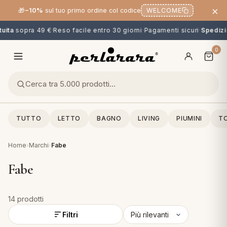
×
🎁
−10%
sul tuo primo ordine col codice
WELCOME
ita
sopra 49 €
·
Reso facile entro 30 giorni
·
Pagamenti sicuri
·
Spedizio
0
TUTTO
LETTO
BAGNO
LIVING
PIUMINI
TO
Home
›
Marchi
›
Fabe
Fabe
14 prodotti
O
NG
MINI
OPPER & CUSCINI
CALCIO & CARTOONS
Filtri