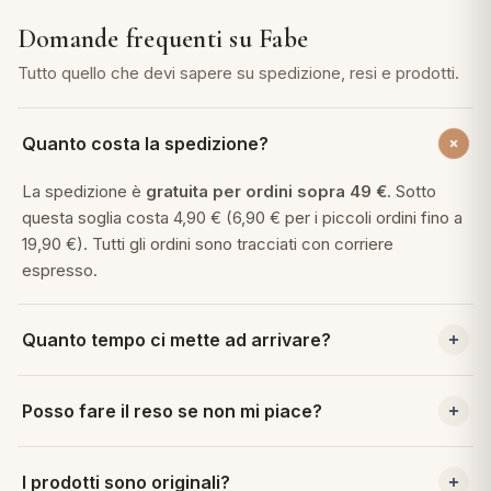
Domande frequenti su Fabe
Tutto quello che devi sapere su spedizione, resi e prodotti.
Quanto costa la spedizione?
La spedizione è
gratuita per ordini sopra 49 €
. Sotto
questa soglia costa 4,90 € (6,90 € per i piccoli ordini fino a
19,90 €). Tutti gli ordini sono tracciati con corriere
espresso.
Quanto tempo ci mette ad arrivare?
Per gli ordini effettuati entro le ore 14:00 nei giorni lavorativi,
Posso fare il reso se non mi piace?
la consegna avviene in
24/48 ore
in tutta Italia con corriere
espresso tracciato.
Sì. Hai
30 giorni dalla consegna
per cambiare idea. Il
I prodotti sono originali?
reso è
gratuito
: scrivici a info@perlarara.it e ti inviamo