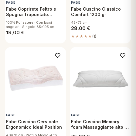
FABE
FABE
Fabe Coprirete Feltro e
Fabe Cuscino Classico
Spugna Trapuntato
Comfort 1200 gr
Greenfirst Antiacaro
100% Poliestere · Con lacci
45x75 cm
Singolo
angolari · Singolo 85x195 cm
28,00
€
19,00
€
★★★★★
(1)
FABE
FABE
Fabe Cuscino Cervicale
Fabe Cuscino Memory
Ergonomico Ideal Position
foam Massaggiante alto 16
cm
40x70 cm · Profilo Medio-Alto