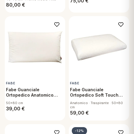
75,00
€
80,00
€
FABE
FABE
Fabe Guanciale
Fabe Guanciale
Ortopedico Anatomico
Ortopedico Soft Touch
Traspirante
Lattice
50x80 cm
Anatomico · Traspirante · 50x80
cm
39,00
€
59,00
€
-12%