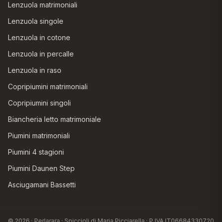
Lenzuola matrimoniali
Lenzuola singole
Lenzuola in cotone
Lenzuola in percalle
Lenzuola in raso
Copripiumini matrimoniali
Copripiumini singoli
Biancheria letto matrimoniale
Piumini matrimoniali
Piumini 4 stagioni
Piumini Daunen Step
Asciugamani Bassetti
© 2026 · Perlarara · Spiccioli di Maria Picciarella · P.IVA IT06684330720