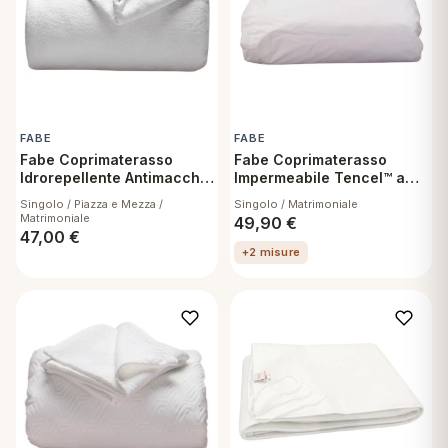
 marca
pper in piuma
ni arredo
Plaid Cartoons
apiuma
en Step
Tappeti Cartoons
piumini
iture per cuscini
arara
Teli Mare Cartoons
FABE
FABE
iali
matori
Fabe Coprimaterasso
Fabe Coprimaterasso
mini in fibra
Trapuntini Cartoons
Idrorepellente Antimacchia
Impermeabile Tencel™ a
e
ti arredo
a Cappuccio
Cappuccio
Singolo / Piazza e Mezza /
Singolo / Matrimoniale
Matrimoniale
49,90
€
mini in piuma d'oca
rredo
47,00
€
+2 misure
ori Letto
anciale
terasso
te