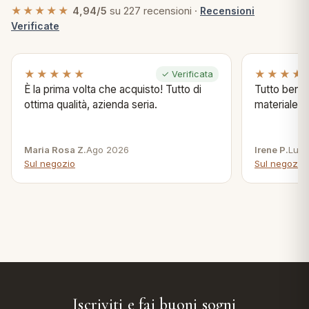
★★★★★
4,94/5
su 227 recensioni ·
Recensioni
Verificate
★★★★★
★★★★
✓ Verificata
È la prima volta che acquisto! Tutto di
Tutto bene s
ottima qualità, azienda seria.
materiale .
Maria Rosa Z.
Ago 2026
Irene P.
Lug 
Sul negozio
Sul negozio
Iscriviti e fai buoni sogni