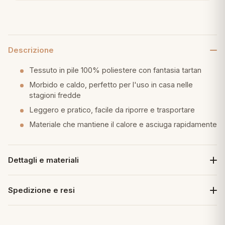
eria letto
umini
Descrizione
Tessuto in pile 100% poliestere con fantasia tartan
Morbido e caldo, perfetto per l'uso in casa nelle
a
stagioni fredde
Leggero e pratico, facile da riporre e trasportare
Materiale che mantiene il calore e asciuga rapidamente
e
ni
Dettagli e materiali
assi
Spedizione e resi
lie e Pigiami