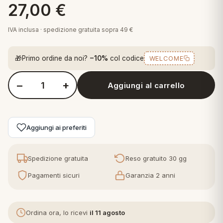
27,00
€
 marca
pper in piuma
ni arredo
Plaid Cartoons
IVA inclusa · spedizione gratuita sopra 49 €
apiuma
en Step
Tappeti Cartoons
piumini
iture per cuscini
arara
🎁
Primo ordine da noi?
−10%
col codice
WELCOME
Teli Mare Cartoons
iali
matori
mini in fibra
−
+
Trapuntini Cartoons
Aggiungi al carrello
Quantità Daunex Plaid in Pile 130x160 cm Tartan Naturale
e
ti arredo
mini in piuma d'oca
rredo
Aggiungi ai preferiti
ori Letto
Spedizione gratuita
Reso gratuito 30 gg
anciale
Pagamenti sicuri
Garanzia 2 anni
terasso
Ordina ora, lo ricevi
il 11 agosto
te