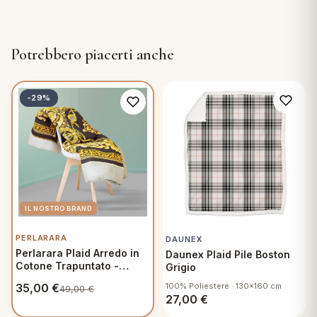
Potrebbero piacerti anche
-29%
PERLARARA
DAUNEX
Perlarara Plaid Arredo in
Daunex Plaid Pile Boston
Cotone Trapuntato -
Grigio
Sestriere
35,00
€
100% Poliestere · 130x160 cm
49,00
€
27,00
€