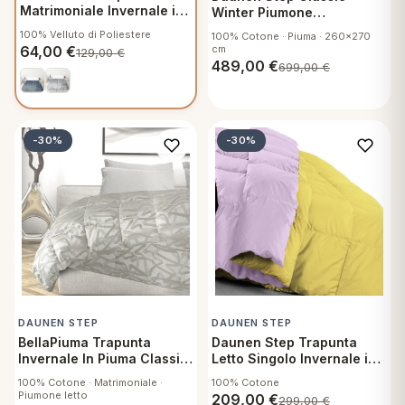
Matrimoniale Invernale in
Winter Piumone
Velluto - Piumone Letto
Matrimoniale BellaPiuma
100% Velluto di Poliestere
100% Cotone · Piuma · 260x270
Due Piazze 260x270 cm
36430
64,00
€
cm
129,00
€
Elena Ottanio
489,00
€
699,00
€
-30%
-30%
DAUNEN STEP
DAUNEN STEP
BellaPiuma Trapunta
Daunen Step Trapunta
Invernale In Piuma Classic
Letto Singolo Invernale in
Winter 260x270 cm
fibra Piumone Letto Tinta
100% Cotone · Matrimoniale ·
100% Cotone
Unita 180x260 cm Duna
Piumone letto
209,00
€
299,00
€