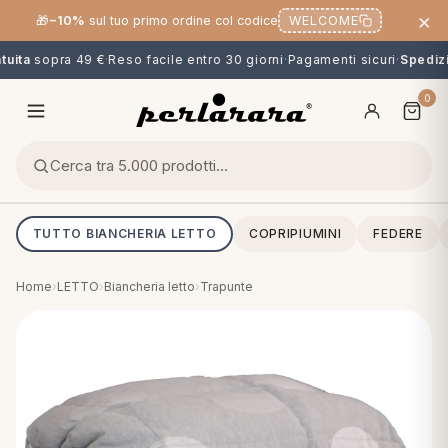
×
🎁
−10%
sul tuo primo ordine col codice
WELCOME
uita
sopra 49 €
·
Reso facile entro 30 giorni
·
Pagamenti sicuri
·
Spedizio
0
TUTTO BIANCHERIA LETTO
COPRIPIUMINI
FEDERE
Home
›
LETTO
›
Biancheria letto
›
Trapunte
O
NG
MINI
OPPER & CUSCINI
CALCIO & CARTOONS