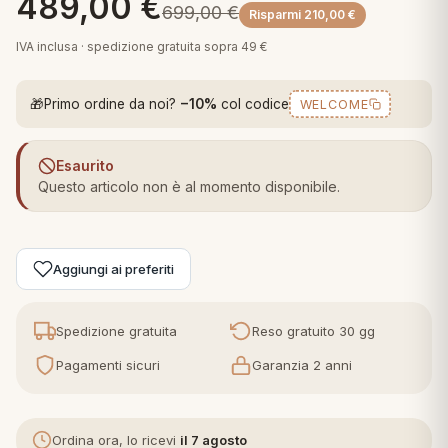
489,00
€
699,00
€
 marca
Risparmi
210,00
€
pper in piuma
ni arredo
Plaid Cartoons
IVA inclusa · spedizione gratuita sopra 49 €
apiuma
en Step
Tappeti Cartoons
piumini
iture per cuscini
arara
🎁
Primo ordine da noi?
−10%
col codice
WELCOME
Teli Mare Cartoons
iali
matori
mini in fibra
Esaurito
Trapuntini Cartoons
Questo articolo non è al momento disponibile.
e
ti arredo
mini in piuma d'oca
rredo
Aggiungi ai preferiti
ori Letto
Spedizione gratuita
Reso gratuito 30 gg
anciale
Pagamenti sicuri
Garanzia 2 anni
terasso
te
Ordina ora, lo ricevi
il 7 agosto