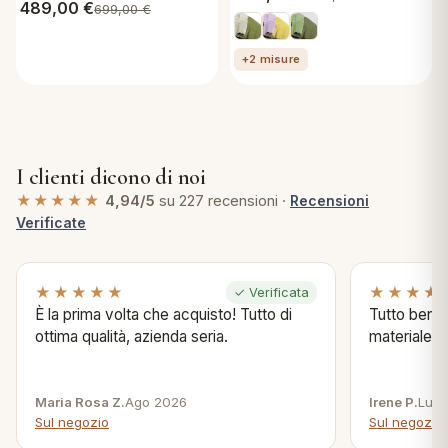
Neostep Bicolor 43520
489,00
€
699,00
€
+2 misure
I clienti dicono di noi
★★★★★
4,94/5
su 227 recensioni ·
Recensioni
Verificate
★★★★★
★★★★
✓ Verificata
È la prima volta che acquisto! Tutto di
Tutto bene s
ottima qualità, azienda seria.
materiale .
Maria Rosa Z.
Ago 2026
Irene P.
Lug 
Sul negozio
Sul negozio