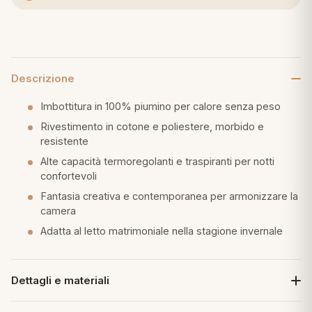
eria letto
umini
Descrizione
Imbottitura in 100% piumino per calore senza peso
a
Rivestimento in cotone e poliestere, morbido e
resistente
Alte capacità termoregolanti e traspiranti per notti
confortevoli
e
Fantasia creativa e contemporanea per armonizzare la
camera
ni
Adatta al letto matrimoniale nella stagione invernale
assi
Dettagli e materiali
lie e Pigiami