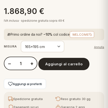
 marca
pper in piuma
ni arredo
1.868,90
€
Plaid Cartoons
apiuma
en Step
Tappeti Cartoons
IVA inclusa · spedizione gratuita sopra 49 €
piumini
iture per cuscini
arara
Teli Mare Cartoons
🎁
Primo ordine da noi?
−10%
col codice
WELCOME
iali
matori
mini in fibra
Trapuntini Cartoons
e
ti arredo
MISURA
Annulla
mini in piuma d'oca
rredo
−
+
Aggiungi al carrello
Quantità Daunen Step - Materasso Premium con Micro-Molle 
ori Letto
anciale
Aggiungi ai preferiti
terasso
Spedizione gratuita
Reso gratuito 30 gg
te
Pagamenti sicuri
Garanzia 2 anni