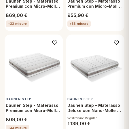
Daunen Step - Materasso
Daunen Step - Materasso
Premium con Micro-Molle
Premium con Micro-Molle
e doppio Memory Regular -
e doppio Memory Firm -
869,00
€
955,90
€
80x190 cm
80x190 cm
+33 misure
+33 misure
DAUNEN STEP
DAUNEN STEP
Daunen Step - Materasso
Daunen Step - Materasso
Premium con Micro-Molle
Deluxe con Nano-Molle e
e Cachemire Regular -
Cachemire Regular -
vestizione Regular
809,00
€
80x190 cm
80x190 cm
1.139,00
€
+33 misure