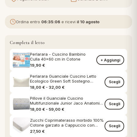
eria letto
Ordina entro
06:35:05
e ricevi
il 10 agosto
umini
Completa il letto
a
Perlarara - Cuscino Bambino
Culla 40x60 cm in Cotone
+ Aggiungi
19,90
€
Perlarara Guanciale Cuscino Letto
e
Ecologico Green Soft Sostegno
Scegli
Classico federa in Cotone Naturale
Fascia di prezzo: da 18,00 € a 32,00
18,00
€
-
32,00
€
ni
Pillove il Guanciale Cuscino
Multifunzionale Junior Jaco Anatomico
Scegli
Antireflusso Anallergico Antibatterico
Fascia di prezzo: da 18,00 € a 59,00
18,00
€
-
59,00
€
assi
Zucchi Coprimaterasso morbido 100%
Cotone garzato a Cappuccio con
Scegli
Angoli Singolo Matrimoniale
27,50
€
lie e Pigiami