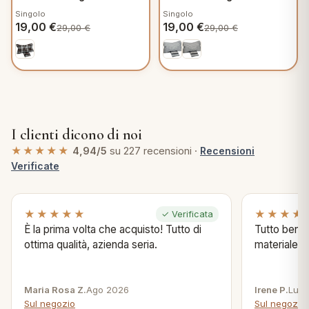
cm in Flanella - Glenda
cm in Flanella - Jona C371
Singolo
Singolo
C251
19,00
€
19,00
€
29,00
€
29,00
€
I clienti dicono di noi
★★★★★
4,94/5
su 227 recensioni ·
Recensioni
Verificate
★★★★★
★★★★
✓ Verificata
È la prima volta che acquisto! Tutto di
Tutto bene s
ottima qualità, azienda seria.
materiale .
Maria Rosa Z.
Ago 2026
Irene P.
Lug 
Sul negozio
Sul negozio