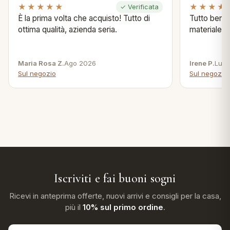
★★★★★
★★★★
✓ Verificata
È la prima volta che acquisto! Tutto di
Tutto bene s
ottima qualità, azienda seria.
materiale .
Maria Rosa Z.
Ago 2026
Irene P.
Lug 
Sul negozio
Sul negozio
Iscriviti e fai buoni sogni
Ricevi in anteprima offerte, nuovi arrivi e consigli per la casa,
più il
10% sul primo ordine
.