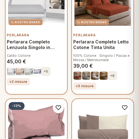
PERLARARA
PERLARARA
Perlarara Completo
Perlarara Completo Letto
Lenzuola Singolo in
Cotone Tinta Unita
Flanella - Steel Grey
Caldo Cotone
100% Cotone · Singolo / Piazza e
Bicolor
Mezza / Matrimoniale
45,00
€
39,00
€
+5
+8
+2 misure
+3 misure
-13%