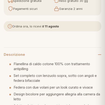
Spedizione gratuita
Reso gratuito 30 gg
Pagamenti sicuri
Garanzia 2 anni
eria letto
umini
Ordina ora, lo ricevi
il 11 agosto
a
Descrizione
e
Flanellina di caldo cotone 100% con trattamento
antipilling
ni
Set completo con lenzuolo sopra, sotto con angoli e
federa bifacciale
assi
Federa con due volani per un look curato e vivace
Design bicolore per aggiungere allegria alla camera da
letto
lie e Pigiami