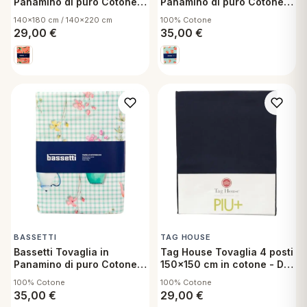
Panamino di puro Cotone
Panamino di puro Cotone
Antimacchia Sugar Baby R1
Antimacchia Roxana T1
140x180 cm / 140x220 cm
100% Cotone
140x180 cm
140x220 cm
29,00
€
35,00
€
BASSETTI
TAG HOUSE
Bassetti Tovaglia in
Tag House Tovaglia 4 posti
Panamino di puro Cotone
150x150 cm in cotone - Dis
Antimacchia Te oolong T1
4539
100% Cotone
100% Cotone
140x220 cm
35,00
€
29,00
€