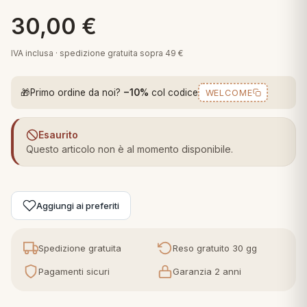
 marca
pper in piuma
ni arredo
30,00
€
Plaid Cartoons
apiuma
en Step
IVA inclusa · spedizione gratuita sopra 49 €
Tappeti Cartoons
piumini
iture per cuscini
arara
Teli Mare Cartoons
🎁
Primo ordine da noi?
−10%
col codice
WELCOME
iali
matori
mini in fibra
Trapuntini Cartoons
e
ti arredo
Esaurito
Questo articolo non è al momento disponibile.
mini in piuma d'oca
rredo
ori Letto
Aggiungi ai preferiti
anciale
Spedizione gratuita
Reso gratuito 30 gg
terasso
Pagamenti sicuri
Garanzia 2 anni
te