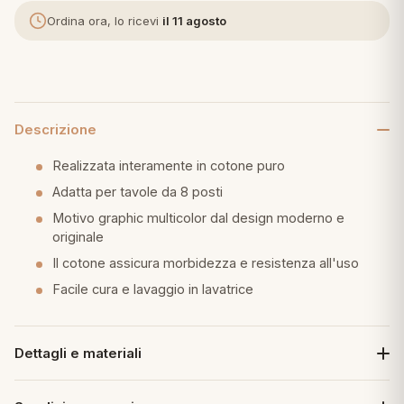
Ordina ora, lo ricevi
il 11 agosto
eria letto
umini
Descrizione
a
Realizzata interamente in cotone puro
Adatta per tavole da 8 posti
Motivo graphic multicolor dal design moderno e
e
originale
Il cotone assicura morbidezza e resistenza all'uso
ni
Facile cura e lavaggio in lavatrice
assi
Dettagli e materiali
lie e Pigiami