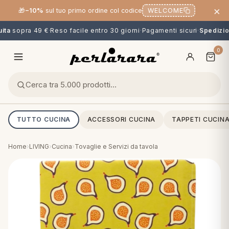
×
🎁
−10%
sul tuo primo ordine col codice
WELCOME
ta
sopra 49 €
·
Reso facile entro 30 giorni
·
Pagamenti sicuri
·
Spedizion
0
TUTTO CUCINA
ACCESSORI CUCINA
TAPPETI CUCIN
Home
›
LIVING
›
Cucina
›
Tovaglie e Servizi da tavola
O
NG
MINI
OPPER & CUSCINI
CALCIO & CARTOONS