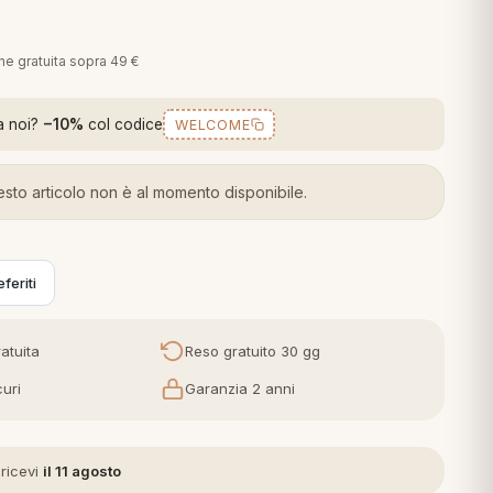
one gratuita sopra 49 €
a noi?
−10%
col codice
WELCOME
sto articolo non è al momento disponibile.
feriti
atuita
Reso gratuito 30 gg
uri
Garanzia 2 anni
 ricevi
il 11 agosto