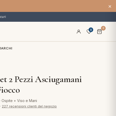
×
curi
0
0
MARCHI
Set 2 Pezzi Asciugamani
iocco
 Ospite + Viso e Mani
·
227 recensioni clienti del negozio