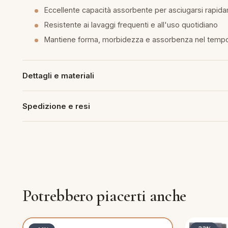
Eccellente capacità assorbente per asciugarsi rapid
piumini
Resistente ai lavaggi frequenti e all'uso quotidiano
Mantiene forma, morbidezza e assorbenza nel temp
re
uola
Dettagli e materiali
Spedizione e resi
unte
ntini
rassi
Potrebbero piacerti anche
aglie e Pigiami