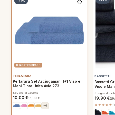
-33%
-41%
PERLARARA
BASSETTI
Perlarara Set Asciugamani 1+1 Viso e
Bassetti G
Mani Tinta Unita Avio 273
Viso e Man
Spugna di Cotone
Spugna di co
10,00
€
19,90
€
16,90
€
29
★★★★★
(1
+6