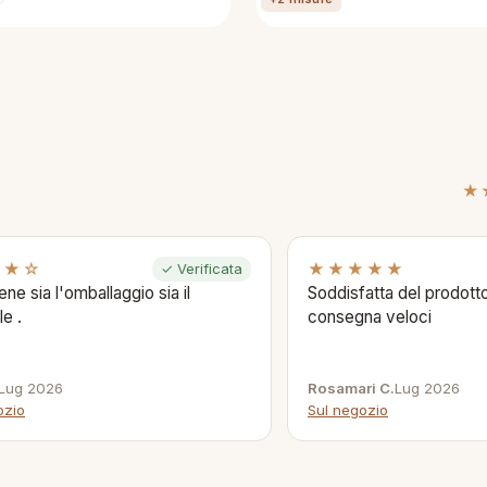
★
★★☆
★★★★★
✓ Verificata
ene sia l'omballaggio sia il
Soddisfatta del prodotto
le .
consegna veloci
Lug 2026
Rosamari C.
Lug 2026
ozio
Sul negozio