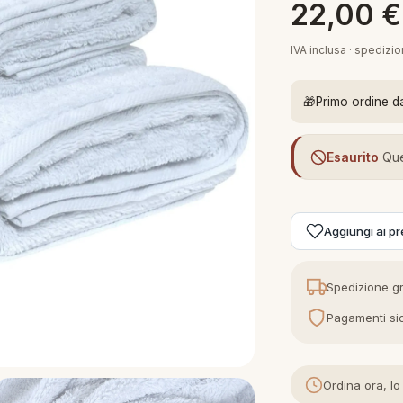
22,00
€
IVA inclusa · spedizi
🎁
Primo ordine d
Esaurito
Que
Aggiungi ai pre
Spedizione gr
Pagamenti sic
Ordina ora, lo