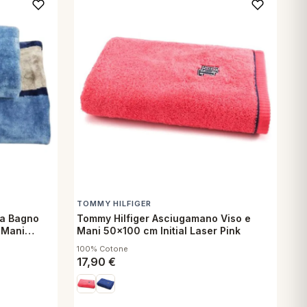
TOMMY HILFIGER
na Bagno
Tommy Hilfiger Asciugamano Viso e
 Mani
Mani 50x100 cm Initial Laser Pink
lue
100% Cotone
17,90
€