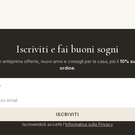
Iscriviti e fai buoni sogni
n anteprima offerte, nuovi arrivi e consigli per la casa, più il
10% su
ordine
.
ISCRIVITI
Iscrivendoti accetti l'
Informativa sulla Privacy