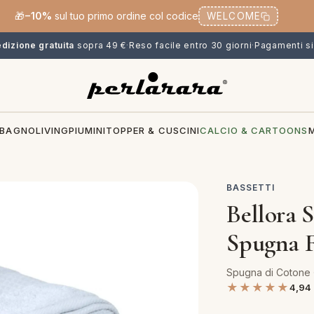
🎁
−10%
sul tuo primo ordine col codice
WELCOME
dizione gratuita
sopra 49 €
·
Reso facile entro 30 giorni
·
Pagamenti si
BAGNO
LIVING
PIUMINI
TOPPER & CUSCINI
CALCIO & CARTOONS
BASSETTI
Bellora 
Spugna F
Spugna di Cotone ·
★★★★★
4,94