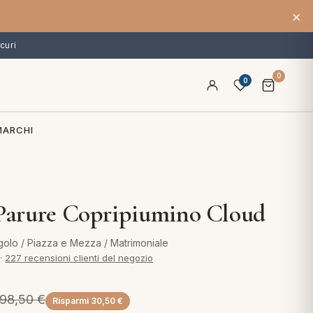
×
curi
0
0
MARCHI
 Parure Copripiumino Cloud
olo / Piazza e Mezza / Matrimoniale
·
227 recensioni clienti del negozio
98,50
€
Risparmi
30,50
€