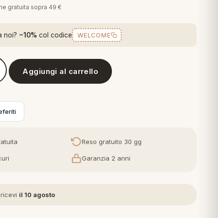
one gratuita sopra 49 €
a noi?
−10%
col codice
WELCOME
Aggiungi al carrello
 Parure Copripiumino Singolo, Cloud Matrimoniale Singolo Una Pi
feriti
atuita
Reso gratuito 30 gg
uri
Garanzia 2 anni
 ricevi
il 10 agosto