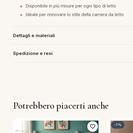
Disponibile in più misure per ogni tipo di letto
piumini
Ideale per rinnovare lo stile della camera da letto
re
Dettagli e materiali
uola
Spedizione e resi
unte
ntini
rassi
Potrebbero piacerti anche
aglie e Pigiami
-7%