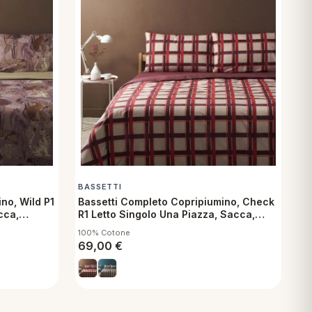
BASSETTI
no, Wild P1
Bassetti Completo Copripiumino, Check
cca,
R1 Letto Singolo Una Piazza, Sacca,
federa
lenzuolo sotto con angoli e federa
100% Cotone
69,00
€