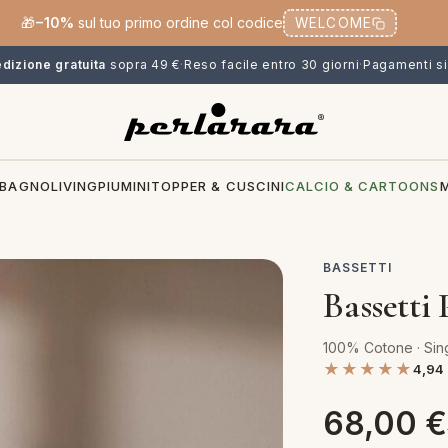
🎁
−10%
sul tuo primo ordine col codice
WELCOME
dizione gratuita
sopra 49 €
·
Reso facile entro 30 giorni
·
Pagamenti si
BAGNO
LIVING
PIUMINI
TOPPER & CUSCINI
CALCIO & CARTOONS
BASSETTI
Bassetti
100% Cotone · Sing
★★★★★
4,94
68,00
€