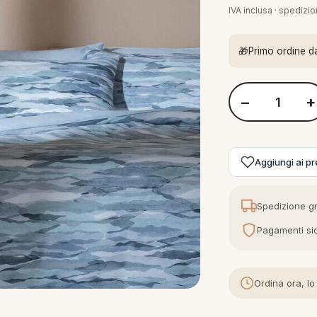
IVA inclusa · spedizi
🎁
Primo ordine d
−
+
Quantità Bassetti
Aggiungi ai pre
Spedizione gr
Pagamenti sic
Ordina ora, lo