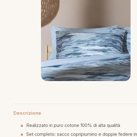
mmapiuma
unen Step
Tappeti Cartoons
e
ripiumini
ottiture per cuscini
rlarara
Teli Mare Cartoons
moniali
fumatori
iumini in fibra
Trapuntini Cartoons
lle
peti arredo
iumini in piuma d'oca
i arredo
ssori Letto
guanciale
imaterasso
Descrizione
rete
Realizzato in puro cotone 100% di alta qualità
cheria letto
Set completo: sacco copripiumino e doppie federe i