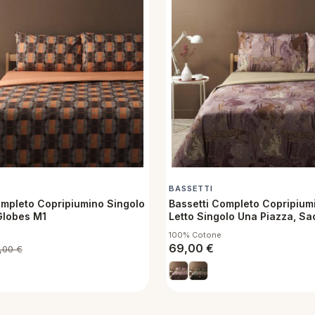
BASSETTI
ompleto Copripiumino Singolo
Bassetti Completo Copripiumi
Globes M1
Letto Singolo Una Piazza, Sa
lenzuolo sotto con angoli e 
100% Cotone
69,00
€
,00
€