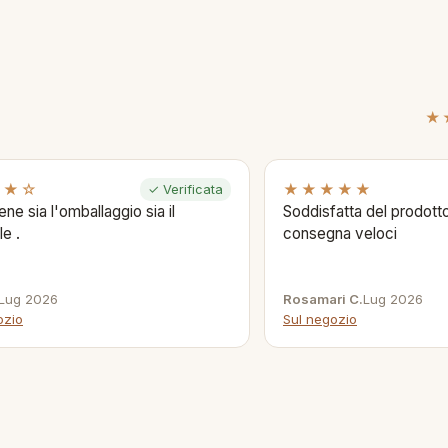
★
★★☆
★★★★★
✓ Verificata
ene sia l'omballaggio sia il
Soddisfatta del prodotto
le .
consegna veloci
Lug 2026
Rosamari C.
Lug 2026
ozio
Sul negozio