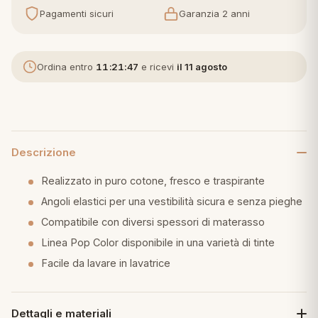
Pagamenti sicuri
Garanzia 2 anni
eria letto
umini
Ordina entro
11:21:46
e ricevi
il 11 agosto
a
Descrizione
Realizzato in puro cotone, fresco e traspirante
e
Angoli elastici per una vestibilità sicura e senza pieghe
ni
Compatibile con diversi spessori di materasso
Linea Pop Color disponibile in una varietà di tinte
assi
Facile da lavare in lavatrice
lie e Pigiami
Dettagli e materiali