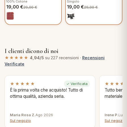
100% Cotone
Singolo
V908
C251
19,00
€
19,00
€
29,00
€
29,00
€
I clienti dicono di noi
★★★★★
4,94/5
su 227 recensioni ·
Recensioni
Verificate
★★★★★
★★★★
✓ Verificata
È la prima volta che acquisto! Tutto di
Tutto bene s
ottima qualità, azienda seria.
materiale .
Maria Rosa Z.
Ago 2026
Irene P.
Lug 
Sul negozio
Sul negozio