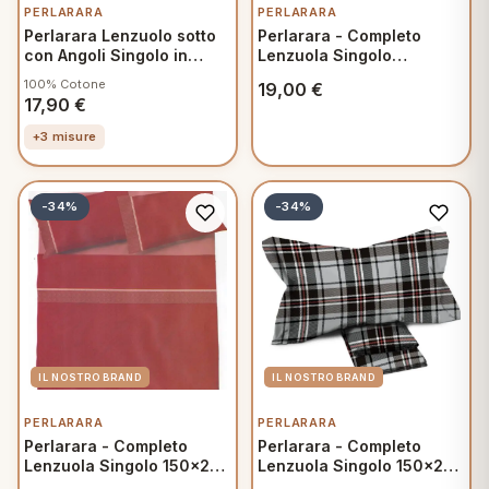
PERLARARA
PERLARARA
Perlarara Lenzuolo sotto
Perlarara - Completo
con Angoli Singolo in
Lenzuola Singolo
Cotone una piazza
160x300 cm in Cotone -
100% Cotone
19,00
€
90x200 cm Bianco
Primavera Verde
17,90
€
+3 misure
-34%
-34%
PERLARARA
PERLARARA
Perlarara - Completo
Perlarara - Completo
Lenzuola Singolo 150x295
Lenzuola Singolo 150x280
cm in Cotone - Crono
cm in Flanella - Glenda