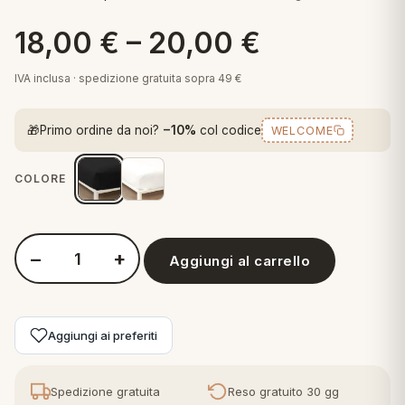
 marca
pper in piuma
ni arredo
18,00
€
–
20,00
€
Plaid Cartoons
apiuma
en Step
Tappeti Cartoons
IVA inclusa · spedizione gratuita sopra 49 €
piumini
iture per cuscini
arara
Teli Mare Cartoons
🎁
Primo ordine da noi?
−10%
col codice
WELCOME
iali
matori
mini in fibra
Trapuntini Cartoons
e
ti arredo
COLORE
mini in piuma d'oca
rredo
−
+
Aggiungi al carrello
ori Letto
Quantità Bassetti - Lenzuolo Sotto con Angoli Pop Color
anciale
Aggiungi ai preferiti
terasso
te
Spedizione gratuita
Reso gratuito 30 gg