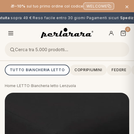
×
🎁
−10%
sul tuo primo ordine col codice
WELCOME
uita
sopra 49 €
·
Reso facile entro 30 giorni
·
Pagamenti sicuri
·
Spedizi
0
TUTTO BIANCHERIA LETTO
COPRIPIUMINI
FEDERE
Home
›
LETTO
›
Biancheria letto
›
Lenzuola
O
NG
MINI
OPPER & CUSCINI
CALCIO & CARTOONS