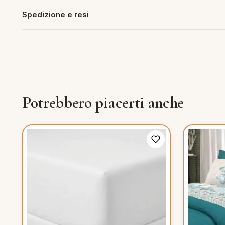
Spedizione e resi
piumini
re
uola
Potrebbero piacerti anche
unte
ntini
rassi
aglie e Pigiami