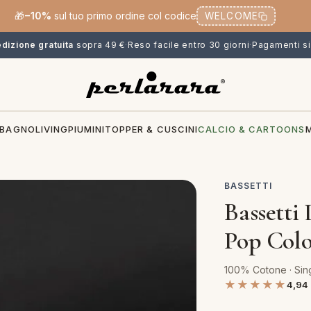
🎁
−10%
sul tuo primo ordine col codice
WELCOME
dizione gratuita
sopra 49 €
·
Reso facile entro 30 giorni
·
Pagamenti si
BAGNO
LIVING
PIUMINI
TOPPER & CUSCINI
CALCIO & CARTOONS
BASSETTI
Bassetti
Pop Colo
100% Cotone · Sing
★★★★★
4,94