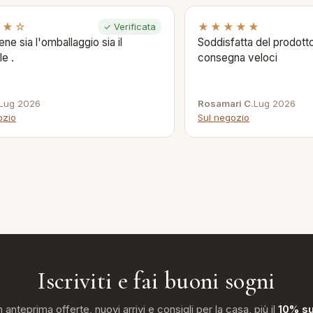
★★☆
★★★★★
✓ Verificata
ene sia l'omballaggio sia il
Soddisfatta del prodotto
le .
consegna veloci
Lug 2026
Rosamari C.
Lug 2026
ozio
Sul negozio
Iscriviti e fai buoni sogni
n anteprima offerte, nuovi arrivi e consigli per la casa, più il
10% su