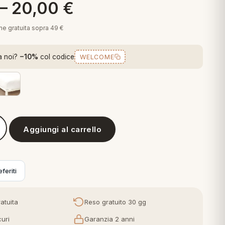
–
20,00
€
one gratuita sopra 49 €
a noi?
−10%
col codice
WELCOME
Aggiungi al carrello
 - Lenzuolo Sotto con Angoli Pop Color
feriti
atuita
Reso gratuito 30 gg
uri
Garanzia 2 anni