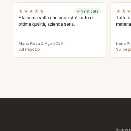
★★★★★
★★
✓ Verificata
È la prima volta che acquisto! Tutto di
Tutto b
ottima qualità, azienda seria.
materia
Maria Rosa Z.
Ago 2026
Irene P.
Sul negozio
Sul neg
Ricevi i