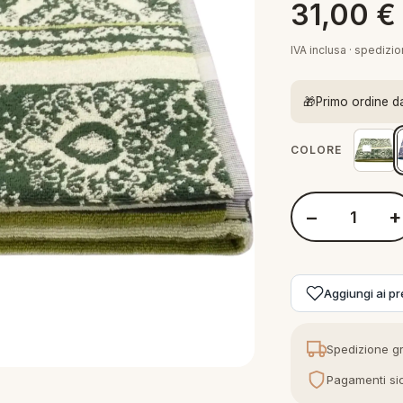
31,00
€
IVA inclusa · spedizi
🎁
Primo ordine d
COLORE
−
+
Quantità Bassetti
Aggiungi ai pre
Spedizione gr
Pagamenti sic