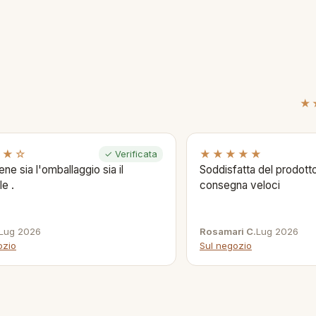
★
★★☆
★★★★★
✓ Verificata
ene sia l'omballaggio sia il
Soddisfatta del prodotto
le .
consegna veloci
Lug 2026
Rosamari C.
Lug 2026
ozio
Sul negozio