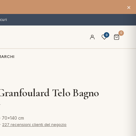
×
curi
0
0
MARCHI
 Granfoulard Telo Bagno
y
· 70x140 cm
·
227 recensioni clienti del negozio