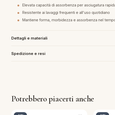
Elevata capacità di assorbenza per asciugatura rapida
piumini
Resistente ai lavaggi frequenti e all'uso quotidiano
Mantiene forma, morbidezza e assorbenza nel temp
re
uola
Dettagli e materiali
Spedizione e resi
unte
ntini
rassi
Potrebbero piacerti anche
aglie e Pigiami