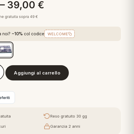
–
39,00
€
one gratuita sopra 49 €
a noi?
−10%
col codice
WELCOME
Aggiungi al carrello
 Granfoulard Telo Bagno/Doccia Hanbury - 70x140 cm
feriti
atuita
Reso gratuito 30 gg
uri
Garanzia 2 anni