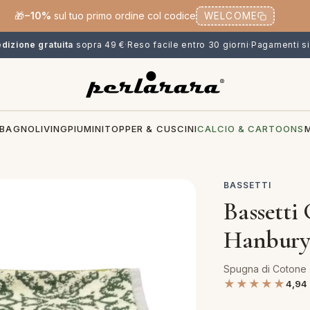
🎁
−10%
sul tuo primo ordine col codice
WELCOME
dizione gratuita
sopra 49 €
·
Reso facile entro 30 giorni
·
Pagamenti si
BAGNO
LIVING
PIUMINI
TOPPER & CUSCINI
CALCIO & CARTOONS
BASSETTI
Bassetti
Hanbur
Spugna di Cotone 
★★★★★
4,94