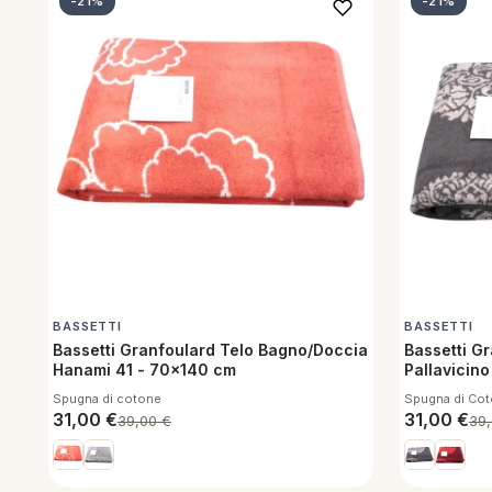
-21%
-21%
BASSETTI
BASSETTI
Bassetti Granfoulard Telo Bagno/Doccia
Bassetti G
Hanami 41 - 70x140 cm
Pallavicin
Spugna di cotone
Spugna di Co
31,00
€
31,00
€
39,00
€
39