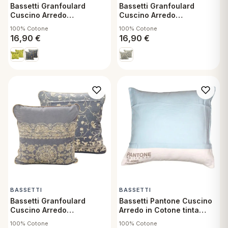
Bassetti Granfoulard
Bassetti Granfoulard
Cuscino Arredo
Cuscino Arredo
Sfoderabile con
Sfoderabile con
100% Cotone
100% Cotone
Imbottitura Montefano V1
Imbottitura Mira V1 40x40
16,90
€
16,90
€
40x40 cm
cm
BASSETTI
BASSETTI
Bassetti Granfoulard
Bassetti Pantone Cuscino
Cuscino Arredo
Arredo in Cotone tinta
Sfoderabile con
unita Sfoderabile con
100% Cotone
100% Cotone