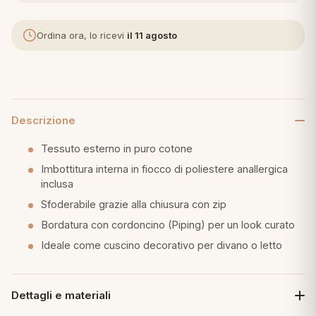
eria letto
Ordina ora, lo ricevi
il 11 agosto
umini
Descrizione
a
Tessuto esterno in puro cotone
Imbottitura interna in fiocco di poliestere anallergica
inclusa
e
Sfoderabile grazie alla chiusura con zip
ni
Bordatura con cordoncino (Piping) per un look curato
Ideale come cuscino decorativo per divano o letto
assi
Dettagli e materiali
lie e Pigiami