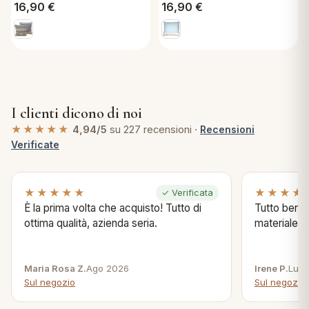
Imbottitura Brenta G1
Imbottitura 40x40 cm
16,90
€
16,90
€
40x40 cm
Dream Blue
I clienti dicono di noi
★★★★★
4,94/5
su 227 recensioni ·
Recensioni
Verificate
★★★★★
★★★★
✓ Verificata
È la prima volta che acquisto! Tutto di
Tutto bene s
ottima qualità, azienda seria.
materiale .
Maria Rosa Z.
Ago 2026
Irene P.
Lug 
Sul negozio
Sul negozio