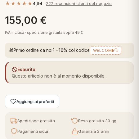
★★★★★
4,94
·
227 recensioni clienti del negozio
 marca
pper in piuma
ni arredo
Plaid Cartoons
155,00
€
apiuma
en Step
Tappeti Cartoons
piumini
iture per cuscini
arara
IVA inclusa · spedizione gratuita sopra 49 €
Teli Mare Cartoons
iali
matori
🎁
Primo ordine da noi?
−10%
col codice
WELCOME
mini in fibra
Trapuntini Cartoons
e
ti arredo
Esaurito
mini in piuma d'oca
rredo
Questo articolo non è al momento disponibile.
ori Letto
Aggiungi ai preferiti
anciale
terasso
Spedizione gratuita
Reso gratuito 30 gg
Pagamenti sicuri
Garanzia 2 anni
te