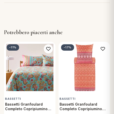
Potrebbero piacerti anche
-11%
-17%
BASSETTI
BASSETTI
Bassetti Granfoulard
Bassetti Granfoulard
Completo Copripiumino
Completo Copripiumino
Letto Matrimoniale in
Letto Matrimoniale in Raso