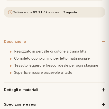
eria letto
Ordina entro
09:11:46
e ricevi
il 7 agosto
umini
Descrizione
a
Realizzato in percalle di cotone a trama fitta
Completo copripiumino per letto matrimoniale
e
Tessuto leggero e fresco, ideale per ogni stagione
Superficie liscia e piacevole al tatto
ni
assi
Dettagli e materiali
Spedizione e resi
lie e Pigiami