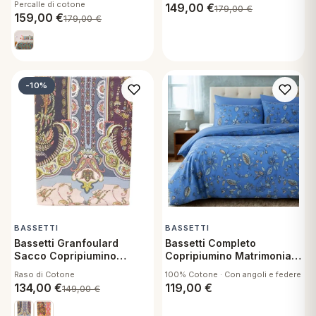
Percalle di cotone
149,00
€
179,00
€
Percalle Rapallo T1
Mira R1
159,00
€
179,00
€
-10%
BASSETTI
BASSETTI
Bassetti Granfoulard
Bassetti Completo
Sacco Copripiumino
Copripiumino Matrimoniale
Singolo in Raso con zip -
Sikar B1
Raso di Cotone
100% Cotone · Con angoli e federe
Piazza dei Normanni P1
134,00
€
119,00
€
149,00
€