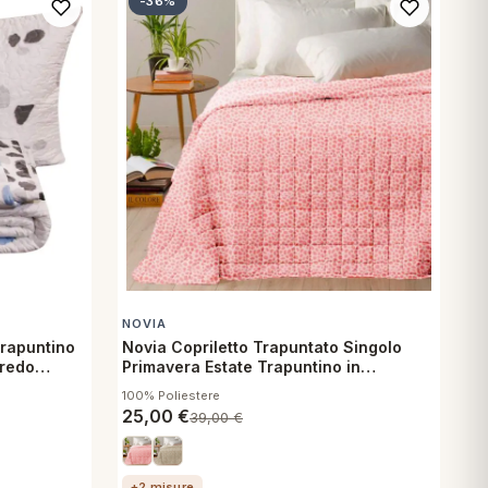
-36%
NOVIA
Trapuntino
Novia Copriletto Trapuntato Singolo
rredo
Primavera Estate Trapuntino in
microfibra Crono Cipria
100% Poliestere
25,00
€
39,00
€
+2 misure