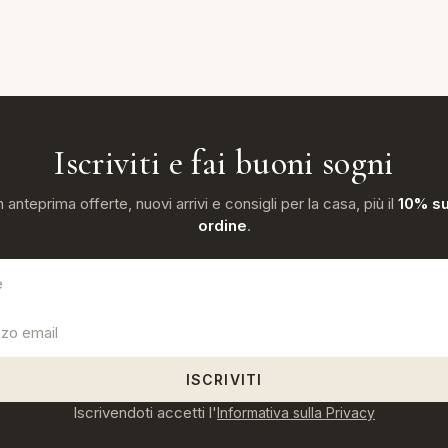
Iscriviti e fai buoni sogni
n anteprima offerte, nuovi arrivi e consigli per la casa, più il
10% su
ordine
.
ISCRIVITI
Iscrivendoti accetti l'
Informativa sulla Privacy