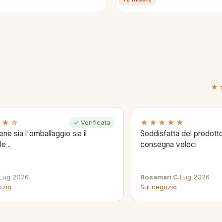
★
★★☆
★★★★★
✓ Verificata
ene sia l'omballaggio sia il
Soddisfatta del prodotto
le .
consegna veloci
Lug 2026
Rosamari C.
Lug 2026
ozio
Sul negozio