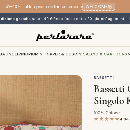
🎁
−10%
sul tuo primo ordine col codice
WELCOME
dizione gratuita
sopra 49 €
·
Reso facile entro 30 giorni
·
Pagamenti si
BAGNO
LIVING
PIUMINI
TOPPER & CUSCINI
CALCIO & CARTOONS
BASSETTI
Bassetti
Singolo 
100% Cotone
★★★★★
4,94