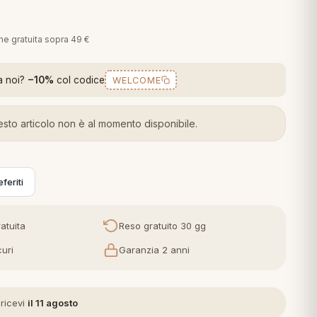
one gratuita sopra 49 €
a noi?
−10%
col codice
WELCOME
sto articolo non è al momento disponibile.
feriti
atuita
Reso gratuito 30 gg
uri
Garanzia 2 anni
 ricevi
il 11 agosto