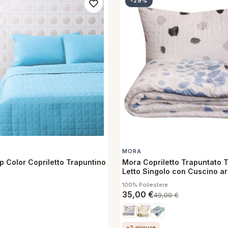
-29%
MORA
p Color Copriletto Trapuntino
Mora Copriletto Trapuntato 
Letto Singolo con Cuscino a
Milena
100% Poliestere
35,00
€
49,00
€
+2 misure