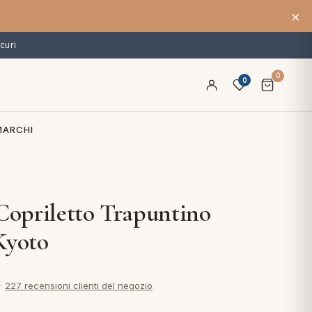
×
curi
0
0
MARCHI
 Copriletto Trapuntino
Kyoto
·
227 recensioni clienti del negozio