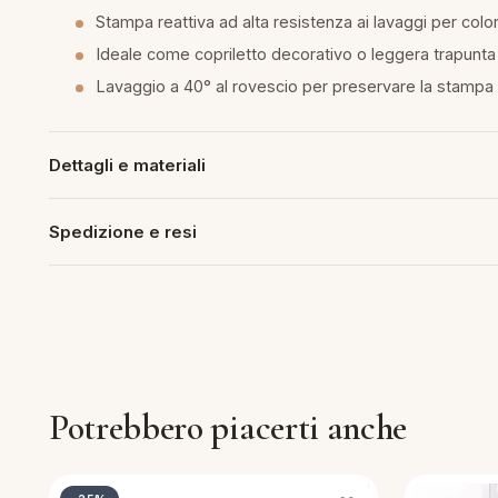
Stampa reattiva ad alta resistenza ai lavaggi per color
piumini
Ideale come copriletto decorativo o leggera trapunta
Lavaggio a 40° al rovescio per preservare la stampa
re
uola
Dettagli e materiali
Spedizione e resi
unte
ntini
rassi
Potrebbero piacerti anche
aglie e Pigiami