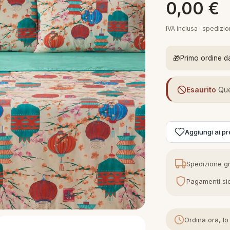
0,00
€
IVA inclusa · spedizi
🎁
Primo ordine d
Esaurito
Que
Aggiungi ai pre
Spedizione gr
Pagamenti sic
Ordina ora, lo