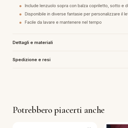
Include lenzuolo sopra con balza copriletto, sotto e 
piumini
Disponibile in diverse fantasie per personalizzare il le
Facile da lavare e mantenere nel tempo
re
uola
Dettagli e materiali
Spedizione e resi
unte
ntini
rassi
Potrebbero piacerti anche
aglie e Pigiami