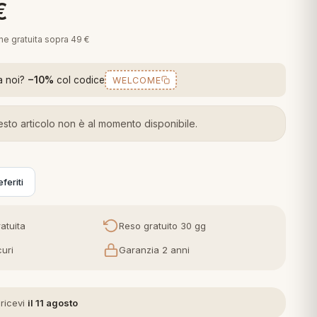
€
one gratuita sopra 49 €
a noi?
−10%
col codice
WELCOME
sto articolo non è al momento disponibile.
feriti
atuita
Reso gratuito 30 gg
uri
Garanzia 2 anni
 ricevi
il 11 agosto