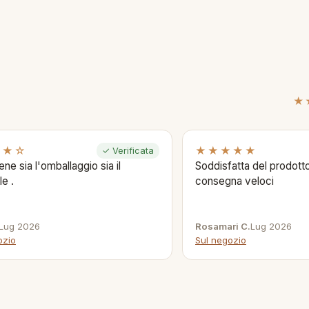
★
★★☆
★★★★★
✓ Verificata
ene sia l'omballaggio sia il
Soddisfatta del prodotto
le .
consegna veloci
Lug 2026
Rosamari C.
Lug 2026
ozio
Sul negozio