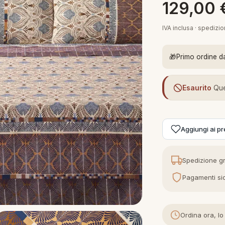
129,00
IVA inclusa · spedizi
🎁
Primo ordine d
Esaurito
Que
Aggiungi ai pre
Spedizione gr
Pagamenti sic
Ordina ora, lo