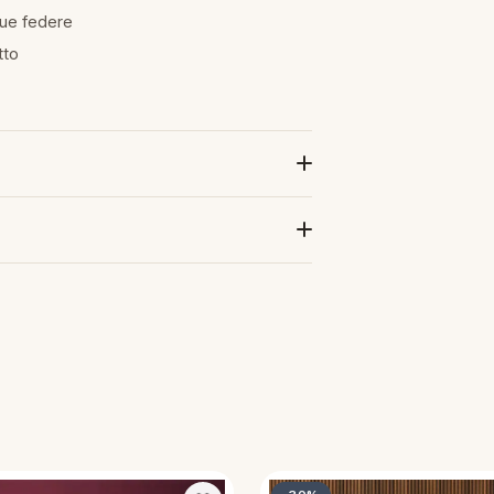
due federe
tto