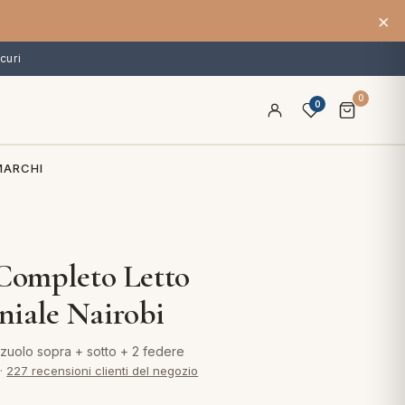
×
curi
0
0
MARCHI
 Completo Letto
iale Nairobi
zuolo sopra + sotto + 2 federe
·
227 recensioni clienti del negozio