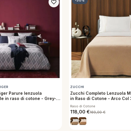
-30%
IGER
ZUCCHI
iger Parure lenzuola
Zucchi Completo Lenzuola M
e in raso di cotone - Grey-
in Raso di Cotone - Arco Col
Raso di Cotone
118,00
€
169,00
€