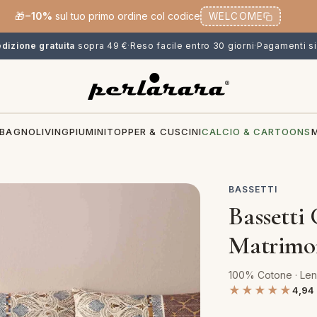
🎁
−10%
sul tuo primo ordine col codice
WELCOME
dizione gratuita
sopra 49 €
·
Reso facile entro 30 giorni
·
Pagamenti si
BAGNO
LIVING
PIUMINI
TOPPER & CUSCINI
CALCIO & CARTOONS
BASSETTI
Bassetti
Matrimon
100% Cotone · Len
★★★★★
4,94