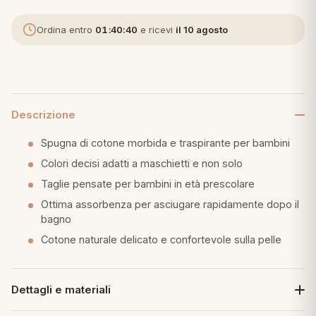
eria letto
Ordina entro
01:40:39
e ricevi
il 10 agosto
umini
Descrizione
a
Spugna di cotone morbida e traspirante per bambini
Colori decisi adatti a maschietti e non solo
Taglie pensate per bambini in età prescolare
e
Ottima assorbenza per asciugare rapidamente dopo il
ni
bagno
Cotone naturale delicato e confortevole sulla pelle
assi
Dettagli e materiali
lie e Pigiami