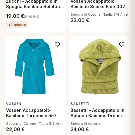
Zucchi - Accappatoio in
Vossen Accappatoio
Spugna Bambino Solotuo
Bambino Smoke Blue 002
Orzo 1632 - 5/6 anni
Spugna di Cotone · Taglia 3/4 Anni
19,00
€
24,00
€
22,00
€
+2 misure
VOSSEN
BASSETTI
Vossen Accappatoio
Bassetti - Accappatoio in
Bambino Turquoise 557
Spugna Bambino Dream
Germoglio 1266 - 7/9 Anni
Spugna di Cotone · Taglia 5/6 Anni
Spugna di cotone
22,00
€
24,00
€