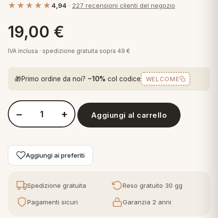
★★★★★
4,94
·
227 recensioni clienti del negozio
 marca
pper in piuma
ni arredo
Plaid Cartoons
19,00
€
apiuma
en Step
Tappeti Cartoons
piumini
iture per cuscini
arara
IVA inclusa · spedizione gratuita sopra 49 €
Teli Mare Cartoons
iali
matori
🎁
Primo ordine da noi?
−10%
col codice
WELCOME
mini in fibra
Trapuntini Cartoons
e
ti arredo
−
+
mini in piuma d'oca
rredo
Aggiungi al carrello
Quantità Bassetti - Accappatoio in Spugna Bambino Pantone
ori Letto
Aggiungi ai preferiti
anciale
Spedizione gratuita
Reso gratuito 30 gg
terasso
Pagamenti sicuri
Garanzia 2 anni
te