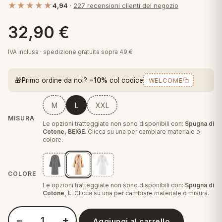
★★★★★
4,94
·
227 recensioni clienti del negozio
 marca
pper in piuma
ni arredo
Plaid Cartoons
32,90
€
apiuma
en Step
Tappeti Cartoons
piumini
iture per cuscini
arara
IVA inclusa · spedizione gratuita sopra 49 €
Teli Mare Cartoons
iali
matori
🎁
Primo ordine da noi?
−10%
col codice
WELCOME
mini in fibra
Trapuntini Cartoons
e
ti arredo
M
L
XXL
mini in piuma d'oca
rredo
MISURA
Le opzioni tratteggiate non sono disponibili con:
Spugna di
Cotone, BEIGE
. Clicca su una per cambiare materiale o
colore.
ori Letto
anciale
COLORE
Le opzioni tratteggiate non sono disponibili con:
Spugna di
terasso
Cotone, L
. Clicca su una per cambiare materiale o misura.
te
−
+
Aggiungi al carrello