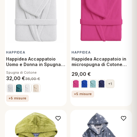
HAPPIDEA
HAPPIDEA
Happidea Accappatoio
Happidea Accappatoio in
Uomo e Donna in Spugna
microspugna di Cotone
di Cotone con Cappuccio
Travel Uomo Donna
Spugna di Cotone
29,00
€
Grigio Perla tg S
32,00
€
36,00
€
+1
+5 misure
+5 misure