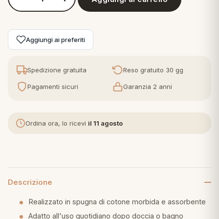
Quantità Bassetti - Accappatoio in Spugna Adulto Pop Color
eria letto
Aggiungi ai preferiti
umini
Spedizione gratuita
Reso gratuito 30 gg
a
Pagamenti sicuri
Garanzia 2 anni
Ordina ora, lo ricevi
il 11 agosto
e
ni
assi
Descrizione
Realizzato in spugna di cotone morbida e assorbente
lie e Pigiami
Adatto all'uso quotidiano dopo doccia o bagno