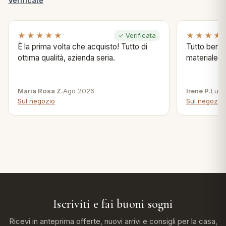
Verificate
★★★★★
★★★★
✓ Verificata
È la prima volta che acquisto! Tutto di
Tutto bene s
ottima qualità, azienda seria.
materiale .
Maria Rosa Z.
Ago 2026
Irene P.
Lug 
Sul negozio
Sul negozio
Iscriviti e fai buoni sogni
Ricevi in anteprima offerte, nuovi arrivi e consigli per la casa,