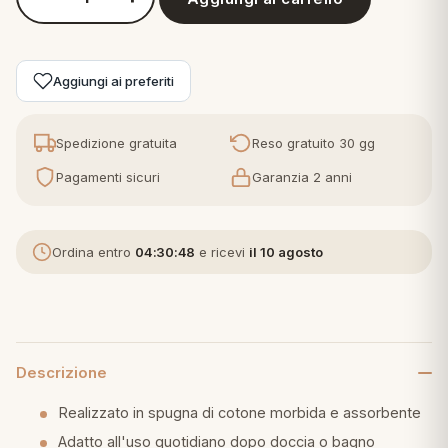
Quantità Bassetti - Accappatoio in Spugna Adulto Pop Color
eria letto
Aggiungi ai preferiti
umini
Spedizione gratuita
Reso gratuito 30 gg
a
Pagamenti sicuri
Garanzia 2 anni
Ordina entro
04:30:47
e ricevi
il 10 agosto
e
ni
assi
Descrizione
Realizzato in spugna di cotone morbida e assorbente
lie e Pigiami
Adatto all'uso quotidiano dopo doccia o bagno