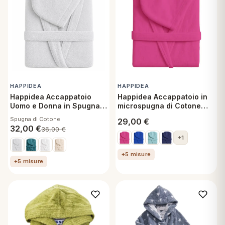
HAPPIDEA
HAPPIDEA
Happidea Accappatoio
Happidea Accappatoio in
Uomo e Donna in Spugna
microspugna di Cotone
di Cotone con Cappuccio
Travel Uomo Donna
Spugna di Cotone
29,00
€
Grigio Perla tg S
32,00
€
36,00
€
+1
+5 misure
+5 misure