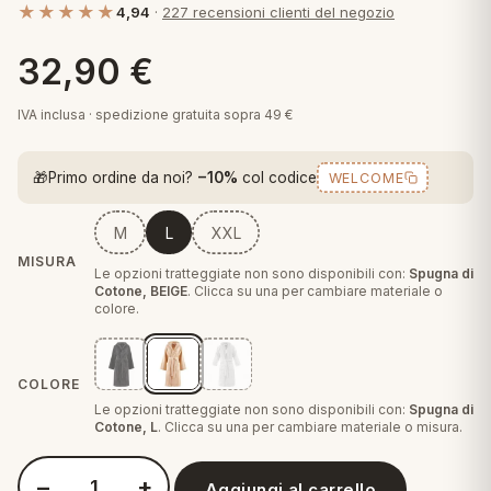
★★★★★
4,94
·
227 recensioni clienti del negozio
 marca
pper in piuma
ni arredo
Plaid Cartoons
32,90
€
apiuma
en Step
Tappeti Cartoons
piumini
iture per cuscini
arara
IVA inclusa · spedizione gratuita sopra 49 €
Teli Mare Cartoons
iali
matori
🎁
Primo ordine da noi?
−10%
col codice
WELCOME
mini in fibra
Trapuntini Cartoons
e
ti arredo
M
L
XXL
mini in piuma d'oca
rredo
MISURA
Le opzioni tratteggiate non sono disponibili con:
Spugna di
Cotone, BEIGE
. Clicca su una per cambiare materiale o
colore.
ori Letto
anciale
COLORE
Le opzioni tratteggiate non sono disponibili con:
Spugna di
terasso
Cotone, L
. Clicca su una per cambiare materiale o misura.
te
−
+
Aggiungi al carrello