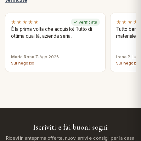
Verificate
★★★★★
★★★★
✓ Verificata
È la prima volta che acquisto! Tutto di
Tutto bene s
ottima qualità, azienda seria.
materiale .
Maria Rosa Z.
Ago 2026
Irene P.
Lug 
Sul negozio
Sul negozio
Iscriviti e fai buoni sogni
Ricevi in anteprima offerte, nuovi arrivi e consigli per la casa,