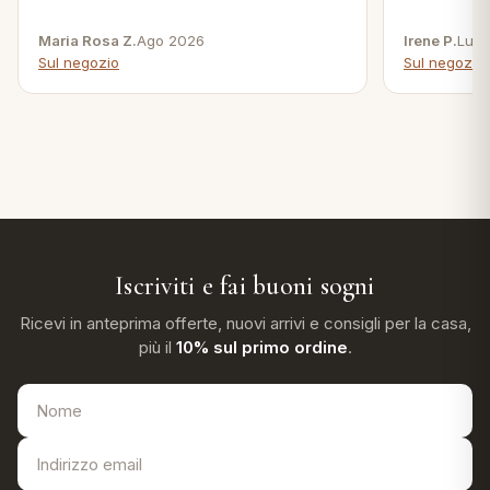
Maria Rosa Z.
Ago 2026
Irene P.
Lug 
Sul negozio
Sul negozio
Iscriviti e fai buoni sogni
Ricevi in anteprima offerte, nuovi arrivi e consigli per la casa,
più il
10% sul primo ordine
.