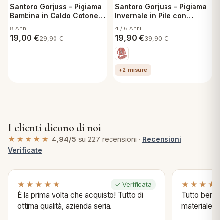
Santoro Gorjuss - Pigiama
Santoro Gorjuss - Pigiama
Bambina in Caldo Cotone
Invernale in Pile con
Natalizio - Beige 8 anni
stampa - Raspberry 8 anni
8 Anni
4 / 6 Anni
19,00
€
19,90
€
29,90
€
39,90
€
+2 misure
I clienti dicono di noi
★★★★★
4,94/5
su 227 recensioni ·
Recensioni
Verificate
★★★★★
★★★★
✓ Verificata
È la prima volta che acquisto! Tutto di
Tutto bene s
ottima qualità, azienda seria.
materiale .