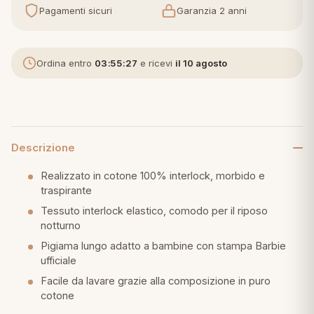
Pagamenti sicuri
Garanzia 2 anni
eria letto
umini
Ordina entro
03:55:27
e ricevi
il 10 agosto
a
Descrizione
Realizzato in cotone 100% interlock, morbido e
e
traspirante
Tessuto interlock elastico, comodo per il riposo
ni
notturno
Pigiama lungo adatto a bambine con stampa Barbie
assi
ufficiale
Facile da lavare grazie alla composizione in puro
cotone
lie e Pigiami