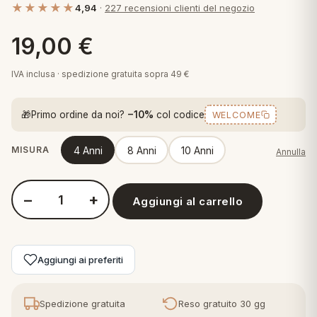
★★★★★
4,94
·
227 recensioni clienti del negozio
 marca
pper in piuma
ni arredo
Plaid Cartoons
19,00
€
apiuma
en Step
Tappeti Cartoons
piumini
iture per cuscini
arara
IVA inclusa · spedizione gratuita sopra 49 €
Teli Mare Cartoons
iali
matori
🎁
Primo ordine da noi?
−10%
col codice
WELCOME
mini in fibra
Trapuntini Cartoons
e
ti arredo
4 Anni
8 Anni
10 Anni
MISURA
Annulla
mini in piuma d'oca
rredo
−
+
Aggiungi al carrello
Quantità Barbie BR04 - Pigiama lungo in cotone Interlock
ori Letto
anciale
Aggiungi ai preferiti
terasso
te
Spedizione gratuita
Reso gratuito 30 gg