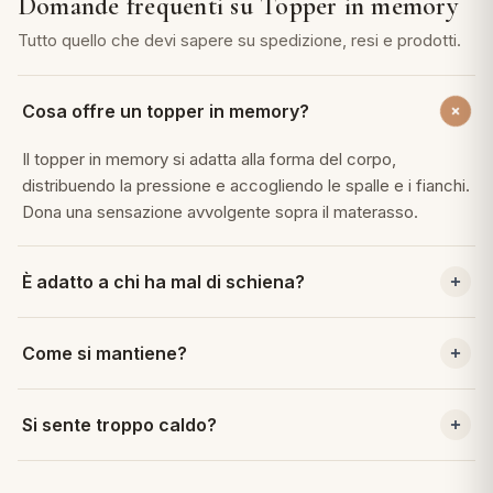
Domande frequenti su Topper in memory
 marca
pper in piuma
ni arredo
Tutto quello che devi sapere su spedizione, resi e prodotti.
Plaid Cartoons
apiuma
en Step
Tappeti Cartoons
piumini
Cosa offre un topper in memory?
iture per cuscini
arara
Teli Mare Cartoons
Il topper in memory si adatta alla forma del corpo,
iali
matori
mini in fibra
Trapuntini Cartoons
distribuendo la pressione e accogliendo le spalle e i fianchi.
e
ti arredo
Dona una sensazione avvolgente sopra il materasso.
mini in piuma d'oca
rredo
È adatto a chi ha mal di schiena?
ori Letto
Il memory accompagna le curve del corpo e può aiutare a
Come si mantiene?
ridurre i punti di pressione. Per esigenze specifiche è
anciale
sempre utile valutare anche il consiglio di uno specialista.
Arieggia il topper regolarmente e proteggilo con un
Si sente troppo caldo?
terasso
coprimaterasso lavabile. Segui l'etichetta per la pulizia del
rivestimento.
te
Il memory trattiene un po' di calore. Un coprimaterasso