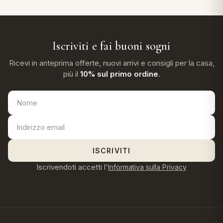
traspirante e una stanza ben arieggiata aiutano a mantenere
una sensazione fresca.
eria letto
Iscriviti e fai buoni sogni
umini
Ricevi in anteprima offerte, nuovi arrivi e consigli per la casa,
più il
10% sul primo ordine
.
a
e
ISCRIVITI
ni
Iscrivendoti accetti l'
Informativa sulla Privacy
assi
lie e Pigiami