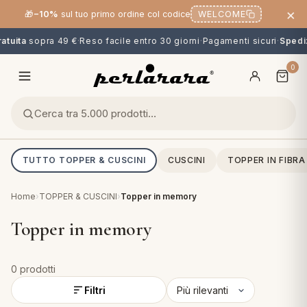
×
🎁
−10%
sul tuo primo ordine col codice
WELCOME
atuita
sopra 49 €
·
Reso facile entro 30 giorni
·
Pagamenti sicuri
·
Spediz
0
TUTTO TOPPER & CUSCINI
CUSCINI
TOPPER IN FIBRA
Home
›
TOPPER & CUSCINI
›
Topper in memory
Topper in memory
0 prodotti
O
NG
MINI
OPPER & CUSCINI
CALCIO & CARTOONS
Filtri