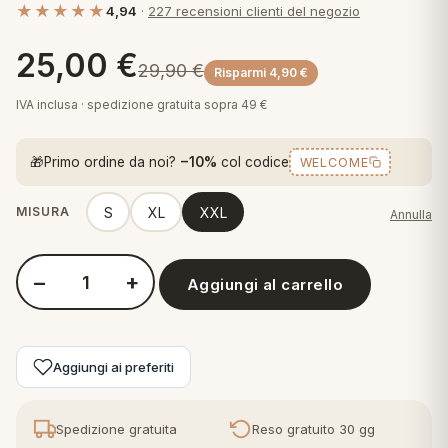
★★★★★
4,94
·
227 recensioni clienti del negozio
 marca
pper in piuma
ni arredo
Plaid Cartoons
25,00
€
apiuma
en Step
29,90
€
Risparmi
4,90
€
Tappeti Cartoons
piumini
iture per cuscini
arara
IVA inclusa · spedizione gratuita sopra 49 €
Teli Mare Cartoons
iali
matori
🎁
Primo ordine da noi?
−10%
col codice
WELCOME
mini in fibra
Trapuntini Cartoons
e
ti arredo
S
XL
XXL
MISURA
Annulla
mini in piuma d'oca
rredo
−
+
Aggiungi al carrello
Quantità Juventus - Tuta casa in Cotone -F10 1050 Adulto
ori Letto
anciale
Aggiungi ai preferiti
terasso
te
Spedizione gratuita
Reso gratuito 30 gg