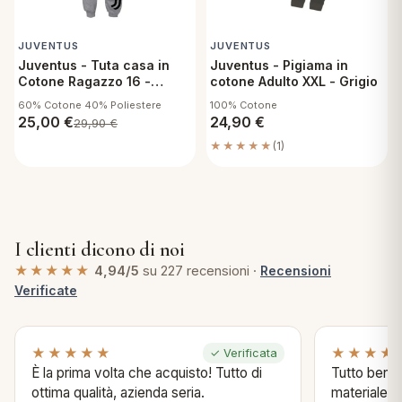
JUVENTUS
JUVENTUS
Juventus - Tuta casa in
Juventus - Pigiama in
Cotone Ragazzo 16 -
cotone Adulto XXL - Grigio
Grigio
60% Cotone 40% Poliestere
100% Cotone
25,00
€
24,90
€
29,90
€
★★★★★
(1)
I clienti dicono di noi
★★★★★
4,94/5
su 227 recensioni ·
Recensioni
Verificate
★★★★★
★★★★
✓ Verificata
È la prima volta che acquisto! Tutto di
Tutto bene s
ottima qualità, azienda seria.
materiale .