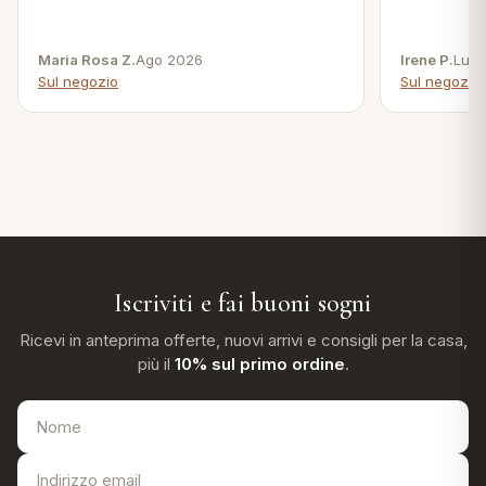
Maria Rosa Z.
Ago 2026
Irene P.
Lug 
Sul negozio
Sul negozio
Iscriviti e fai buoni sogni
Ricevi in anteprima offerte, nuovi arrivi e consigli per la casa,
più il
10% sul primo ordine
.