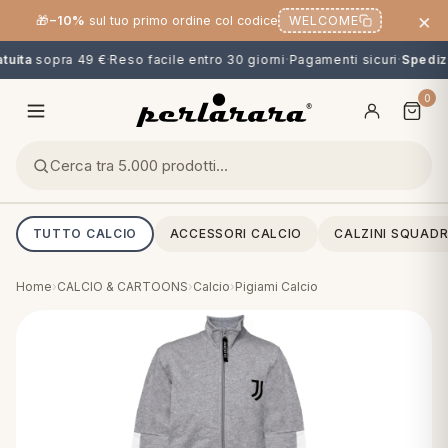
×
🎁
−10%
sul tuo primo ordine col codice
WELCOME
uita
sopra 49 €
·
Reso facile entro 30 giorni
·
Pagamenti sicuri
·
Spedizi
0
TUTTO CALCIO
ACCESSORI CALCIO
CALZINI SQUADR
Home
›
CALCIO & CARTOONS
›
Calcio
›
Pigiami Calcio
O
NG
MINI
OPPER & CUSCINI
CALCIO & CARTOONS