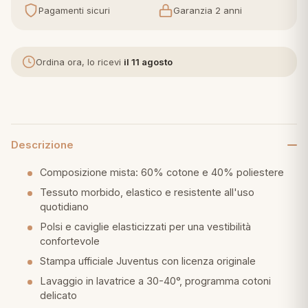
Pagamenti sicuri
Garanzia 2 anni
eria letto
umini
Ordina ora, lo ricevi
il 11 agosto
a
Descrizione
Composizione mista: 60% cotone e 40% poliestere
e
Tessuto morbido, elastico e resistente all'uso
quotidiano
ni
Polsi e caviglie elasticizzati per una vestibilità
confortevole
assi
Stampa ufficiale Juventus con licenza originale
Lavaggio in lavatrice a 30-40°, programma cotoni
delicato
lie e Pigiami