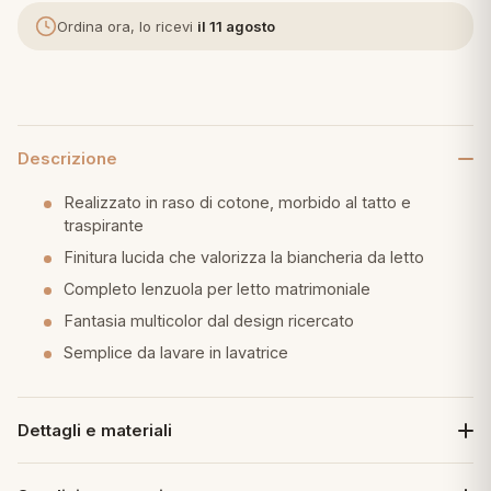
Ordina ora, lo ricevi
il 11 agosto
eria letto
umini
Descrizione
a
Realizzato in raso di cotone, morbido al tatto e
traspirante
Finitura lucida che valorizza la biancheria da letto
e
Completo lenzuola per letto matrimoniale
Fantasia multicolor dal design ricercato
ni
Semplice da lavare in lavatrice
assi
Dettagli e materiali
lie e Pigiami