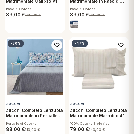
Matrimoniale Calipso V1
Matrimoniale in Raso di
Cotone - Aurea G1
Raso di Cotone
Raso di Cotone
89,00
€
89,00
€
169,00
€
169,00
€
-30%
-47%
ZUCCHI
ZUCCHI
Zucchi Completo Lenzuola
Zucchi Completo Lenzuola
Matrimoniale in Percalle di
Matrimoniale Marrubio 41
Cotone - Lilium B1
Percalle di Cotone
100% Cotone Biologico
83,00
€
79,00
€
119,00
€
149,00
€