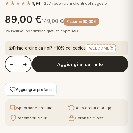
★★★★★
4,94
·
227 recensioni clienti del negozio
 marca
pper in piuma
ni arredo
Plaid Cartoons
89,00
€
apiuma
en Step
149,00
€
Risparmi
60,00
€
Tappeti Cartoons
piumini
iture per cuscini
arara
IVA inclusa · spedizione gratuita sopra 49 €
Teli Mare Cartoons
iali
matori
🎁
Primo ordine da noi?
−10%
col codice
WELCOME
mini in fibra
Trapuntini Cartoons
e
ti arredo
−
+
Aggiungi al carrello
Quantità Zucchi Completo Lenzuola Matrimoniale in Raso di C
mini in piuma d'oca
rredo
ori Letto
Aggiungi ai preferiti
anciale
Spedizione gratuita
Reso gratuito 30 gg
terasso
Pagamenti sicuri
Garanzia 2 anni
te