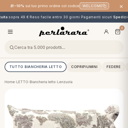
×
🎁
−10%
sul tuo primo ordine col codice
WELCOME
ita
sopra 49 €
·
Reso facile entro 30 giorni
·
Pagamenti sicuri
·
Spedizio
0
TUTTO BIANCHERIA LETTO
COPRIPIUMINI
FEDERE
Home
›
LETTO
›
Biancheria letto
›
Lenzuola
O
NG
MINI
OPPER & CUSCINI
CALCIO & CARTOONS