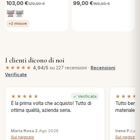
103,00
€
99,00
€
129,00
€
169,00
€
+2 misure
I clienti dicono di noi
★★★★★
4,94/5
su 227 recensioni ·
Recensioni
Verificate
★★★★★
★★★★
✓ Verificata
È la prima volta che acquisto! Tutto di
Tutto bene s
ottima qualità, azienda seria.
materiale .
Maria Rosa Z.
Ago 2026
Irene P.
Lug 
Sul negozio
Sul negozio