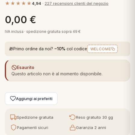
★★★★★
4,94
·
227 recensioni clienti del negozio
 marca
pper in piuma
ni arredo
Plaid Cartoons
0,00
€
apiuma
en Step
Tappeti Cartoons
piumini
iture per cuscini
arara
IVA inclusa · spedizione gratuita sopra 49 €
Teli Mare Cartoons
iali
matori
🎁
Primo ordine da noi?
−10%
col codice
WELCOME
mini in fibra
Trapuntini Cartoons
e
ti arredo
Esaurito
mini in piuma d'oca
rredo
Questo articolo non è al momento disponibile.
ori Letto
Aggiungi ai preferiti
anciale
terasso
Spedizione gratuita
Reso gratuito 30 gg
Pagamenti sicuri
Garanzia 2 anni
te