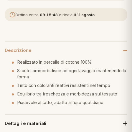
eria letto
Ordina entro
09:15:42
e ricevi
il 11 agosto
umini
Descrizione
a
Realizzato in percalle di cotone 100%
Si auto-ammorbidisce ad ogni lavaggio mantenendo la
forma
e
Tinto con coloranti reattivi resistenti nel tempo
ni
Equilibrio tra freschezza e morbidezza sul tessuto
Piacevole al tatto, adatto all'uso quotidiano
assi
Dettagli e materiali
lie e Pigiami