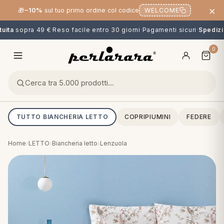
×
🎁
−10%
sul tuo primo ordine col codice
WELCOME
ita
sopra 49 €
·
Reso facile entro 30 giorni
·
Pagamenti sicuri
·
Spedizio
0
TUTTO BIANCHERIA LETTO
COPRIPIUMINI
FEDERE
Home
›
LETTO
›
Biancheria letto
›
Lenzuola
O
NG
MINI
OPPER & CUSCINI
CALCIO & CARTOONS