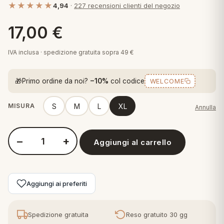
★★★★★
4,94
·
227 recensioni clienti del negozio
 marca
pper in piuma
ni arredo
Plaid Cartoons
17,00
€
apiuma
en Step
Tappeti Cartoons
piumini
iture per cuscini
arara
IVA inclusa · spedizione gratuita sopra 49 €
Teli Mare Cartoons
iali
matori
🎁
Primo ordine da noi?
−10%
col codice
WELCOME
mini in fibra
Trapuntini Cartoons
e
ti arredo
S
M
L
XL
MISURA
Annulla
mini in piuma d'oca
rredo
−
+
Aggiungi al carrello
Quantità Di Maestro Pigiama Donna Cotone Coleottero giallo r
ori Letto
anciale
Aggiungi ai preferiti
terasso
te
Spedizione gratuita
Reso gratuito 30 gg