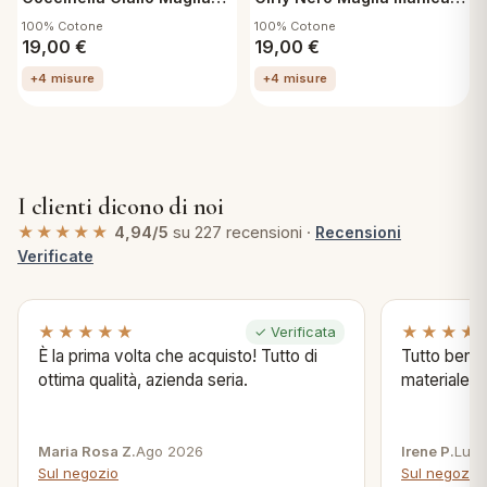
mezza manica e Pantalone
Lunga e Pantalone Lungo
100% Cotone
100% Cotone
Lungo Taglia S
Taglia S
19,00
€
19,00
€
+4 misure
+4 misure
I clienti dicono di noi
★★★★★
4,94/5
su 227 recensioni ·
Recensioni
Verificate
★★★★★
★★★★
✓ Verificata
È la prima volta che acquisto! Tutto di
Tutto bene s
ottima qualità, azienda seria.
materiale .
Maria Rosa Z.
Ago 2026
Irene P.
Lug 
Sul negozio
Sul negozio