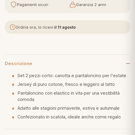
Pagamenti sicuri
Garanzia 2 anni
eria letto
umini
Ordina ora, lo ricevi
il 11 agosto
a
Descrizione
Set 2 pezzi corto: canotta e pantaloncino per l'estate
e
Jersey di puro cotone, fresco e leggero al tatto
ni
Pantaloncino con elastico in vita per una vestibilità
comoda
Adatto alle stagioni primaverile, estiva e autunnale
assi
Confezionato in scatola, ideale anche come regalo
lie e Pigiami