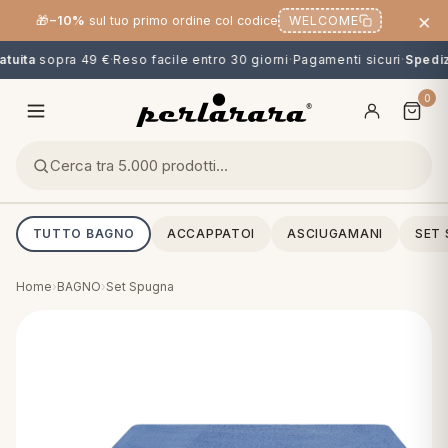
×
🎁
−10%
sul tuo primo ordine col codice
WELCOME
tuita
sopra 49 €
·
Reso facile entro 30 giorni
·
Pagamenti sicuri
·
Spedizi
0
TUTTO BAGNO
ACCAPPATOI
ASCIUGAMANI
SET
Home
›
BAGNO
›
Set Spugna
O
NG
MINI
OPPER & CUSCINI
CALCIO & CARTOONS