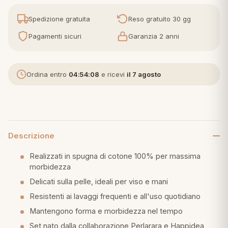
Spedizione gratuita
Reso gratuito 30 gg
eria letto
Pagamenti sicuri
Garanzia 2 anni
umini
Ordina entro
04:54:08
e ricevi
il 7 agosto
a
e
Descrizione
ni
Realizzati in spugna di cotone 100% per massima
morbidezza
Delicati sulla pelle, ideali per viso e mani
assi
Resistenti ai lavaggi frequenti e all'uso quotidiano
Mantengono forma e morbidezza nel tempo
lie e Pigiami
Set nato dalla collaborazione Perlarara e Happidea