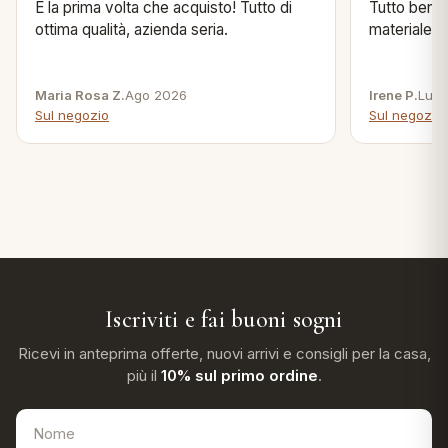
È la prima volta che acquisto! Tutto di
Tutto bene s
ottima qualità, azienda seria.
materiale .
Maria Rosa Z.
Ago 2026
Irene P.
Lug 
Sul negozio
Sul negozio
Iscriviti e fai buoni sogni
Ricevi in anteprima offerte, nuovi arrivi e consigli per la casa,
più il
10% sul primo ordine
.