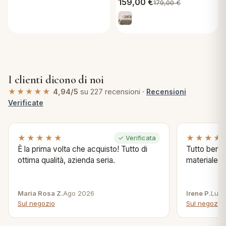
159,00
€
179,00
€
I clienti dicono di noi
★★★★★
4,94/5
su 227 recensioni ·
Recensioni
Verificate
★★★★★
★★★★
✓ Verificata
È la prima volta che acquisto! Tutto di
Tutto bene s
ottima qualità, azienda seria.
materiale .
Maria Rosa Z.
Ago 2026
Irene P.
Lug 
Sul negozio
Sul negozio