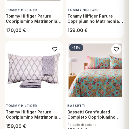
TOMMY HILFIGER
TOMMY HILFIGER
Tommy Hilfiger Parure
Tommy Hilfiger Parure
Copripiumino Matrimoniale
Copripiumino Matrimoniale
in cotone organico -
in raso di cotone - Byron
170,00
€
159,00
€
James white
Natural
-11%
TOMMY HILFIGER
BASSETTI
Tommy Hilfiger Parure
Bassetti Granfoulard
Copripiumino Matrimoniale
Completo Copripiumino
in raso di cotone - Navaso
Letto Matrimoniale in
Percalle di cotone
159,00
€
Navy
Percalle Rapallo T1