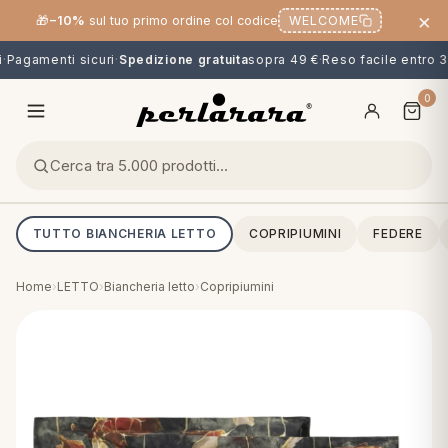
×
🎁
−10%
sul tuo primo ordine col codice
WELCOME
Pagamenti sicuri
·
Spedizione gratuita
sopra 49 €
·
Reso facile entro 30
0
TUTTO BIANCHERIA LETTO
COPRIPIUMINI
FEDERE
Home
›
LETTO
›
Biancheria letto
›
Copripiumini
O
NG
MINI
OPPER & CUSCINI
CALCIO & CARTOONS