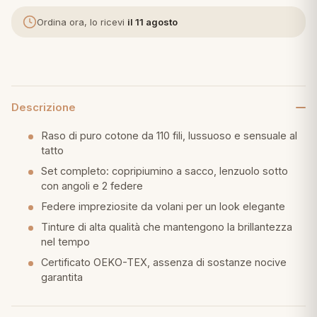
Ordina ora, lo ricevi
il 11 agosto
eria letto
umini
Descrizione
a
Raso di puro cotone da 110 fili, lussuoso e sensuale al
tatto
Set completo: copripiumino a sacco, lenzuolo sotto
e
con angoli e 2 federe
Federe impreziosite da volani per un look elegante
ni
Tinture di alta qualità che mantengono la brillantezza
nel tempo
assi
Certificato OEKO-TEX, assenza di sostanze nocive
garantita
lie e Pigiami