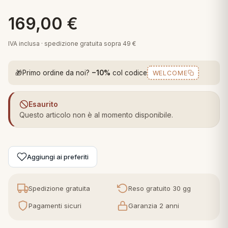
 marca
pper in piuma
ni arredo
169,00
€
Plaid Cartoons
apiuma
en Step
Tappeti Cartoons
IVA inclusa · spedizione gratuita sopra 49 €
piumini
iture per cuscini
arara
Teli Mare Cartoons
🎁
Primo ordine da noi?
−10%
col codice
WELCOME
iali
matori
mini in fibra
Trapuntini Cartoons
e
ti arredo
Esaurito
Questo articolo non è al momento disponibile.
mini in piuma d'oca
rredo
ori Letto
Aggiungi ai preferiti
anciale
Spedizione gratuita
Reso gratuito 30 gg
terasso
Pagamenti sicuri
Garanzia 2 anni
te