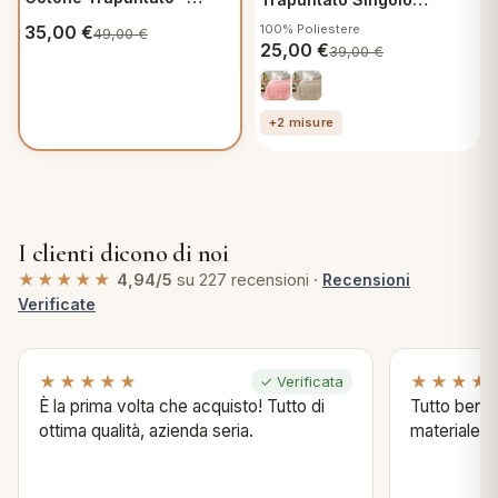
Sestriere
Primavera Estate
35,00
€
100% Poliestere
49,00
€
Trapuntino in microfibra
25,00
€
39,00
€
Crono Cipria
+2 misure
I clienti dicono di noi
★★★★★
4,94/5
su 227 recensioni ·
Recensioni
Verificate
★★★★★
★★★★
✓ Verificata
È la prima volta che acquisto! Tutto di
Tutto bene s
ottima qualità, azienda seria.
materiale .