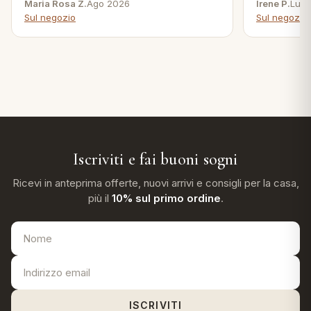
Maria Rosa Z.
Ago 2026
Irene P.
Lug 
Sul negozio
Sul negozio
Iscriviti e fai buoni sogni
Ricevi in anteprima offerte, nuovi arrivi e consigli per la casa,
più il
10% sul primo ordine
.
ISCRIVITI