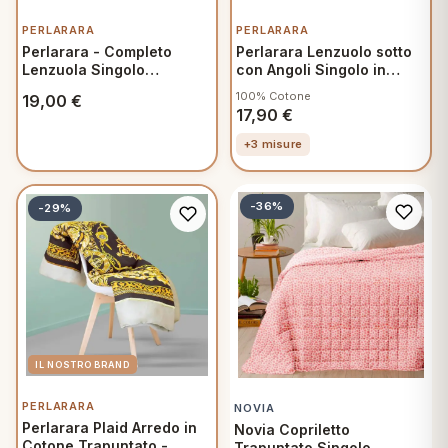
PERLARARA
PERLARARA
Perlarara - Completo
Perlarara Lenzuolo sotto
Lenzuola Singolo
con Angoli Singolo in
160x300 cm in Cotone -
Cotone una piazza
100% Cotone
19,00
€
Primavera Verde
90x200 cm Bianco
17,90
€
+3 misure
-36%
-29%
PERLARARA
NOVIA
Perlarara Plaid Arredo in
Novia Copriletto
Cotone Trapuntato -
Trapuntato Singolo