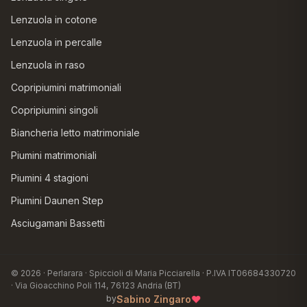
Lenzuola in cotone
Lenzuola in percalle
Lenzuola in raso
Copripiumini matrimoniali
Copripiumini singoli
Biancheria letto matrimoniale
Piumini matrimoniali
Piumini 4 stagioni
Piumini Daunen Step
Asciugamani Bassetti
© 2026 · Perlarara · Spiccioli di Maria Picciarella · P.IVA IT06684330720
· Via Gioacchino Poli 114, 76123 Andria (BT)
♥
Sabino Zingaro
by