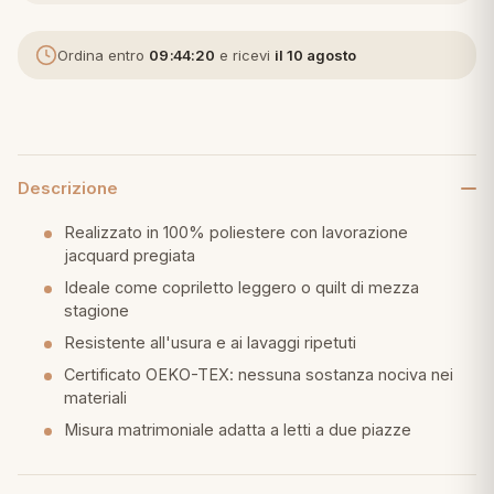
eria letto
Ordina entro
09:44:20
e ricevi
il 10 agosto
umini
Descrizione
a
Realizzato in 100% poliestere con lavorazione
jacquard pregiata
Ideale come copriletto leggero o quilt di mezza
e
stagione
ni
Resistente all'usura e ai lavaggi ripetuti
Certificato OEKO-TEX: nessuna sostanza nociva nei
materiali
assi
Misura matrimoniale adatta a letti a due piazze
lie e Pigiami