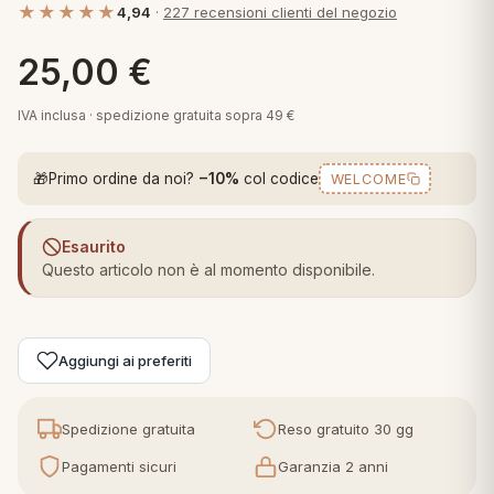
★★★★★
4,94
·
227 recensioni clienti del negozio
 marca
pper in piuma
ni arredo
Plaid Cartoons
25,00
€
apiuma
en Step
Tappeti Cartoons
piumini
iture per cuscini
arara
IVA inclusa · spedizione gratuita sopra 49 €
Teli Mare Cartoons
iali
matori
🎁
Primo ordine da noi?
−10%
col codice
WELCOME
mini in fibra
Trapuntini Cartoons
e
ti arredo
Esaurito
mini in piuma d'oca
rredo
Questo articolo non è al momento disponibile.
ori Letto
Aggiungi ai preferiti
anciale
terasso
Spedizione gratuita
Reso gratuito 30 gg
Pagamenti sicuri
Garanzia 2 anni
te