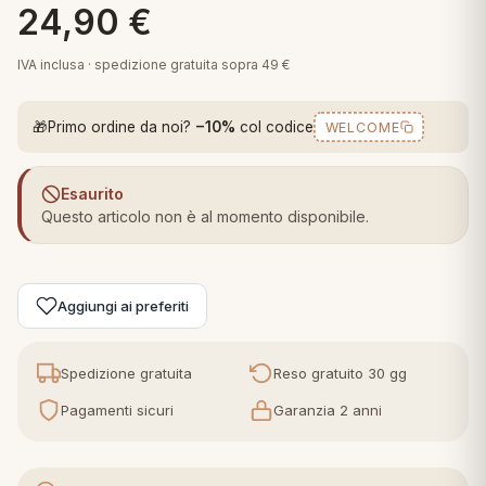
24,90
€
 marca
pper in piuma
ni arredo
Plaid Cartoons
IVA inclusa · spedizione gratuita sopra 49 €
apiuma
en Step
Tappeti Cartoons
piumini
iture per cuscini
arara
🎁
Primo ordine da noi?
−10%
col codice
WELCOME
Teli Mare Cartoons
iali
matori
mini in fibra
Trapuntini Cartoons
Esaurito
e
ti arredo
Questo articolo non è al momento disponibile.
mini in piuma d'oca
rredo
Aggiungi ai preferiti
ori Letto
anciale
Spedizione gratuita
Reso gratuito 30 gg
Pagamenti sicuri
Garanzia 2 anni
terasso
te