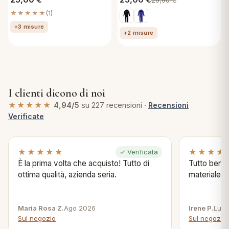
29,90
€
★★★★★
(1)
+3 misure
+2 misure
I clienti dicono di noi
★★★★★
4,94/5
su 227 recensioni ·
Recensioni
Verificate
★★★★★
★★★★
✓ Verificata
È la prima volta che acquisto! Tutto di
Tutto bene s
ottima qualità, azienda seria.
materiale .
Maria Rosa Z.
Ago 2026
Irene P.
Lug 
Sul negozio
Sul negozio