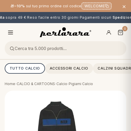
×
🎁
−10%
sul tuo primo ordine col codice
WELCOME
ta
sopra 49 €
·
Reso facile entro 30 giorni
·
Pagamenti sicuri
·
Spedizione
0
TUTTO CALCIO
ACCESSORI CALCIO
CALZINI SQUADR
Home
›
CALCIO & CARTOONS
›
Calcio
›
Pigiami Calcio
O
NG
MINI
OPPER & CUSCINI
CALCIO & CARTOONS