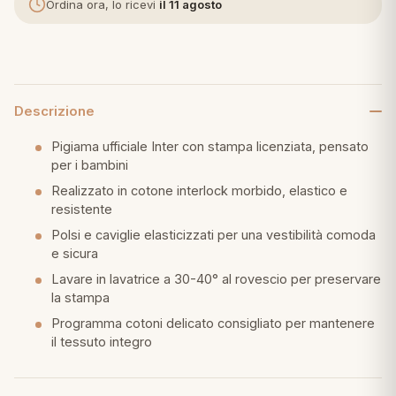
Ordina ora, lo ricevi
il 11 agosto
eria letto
umini
Descrizione
Pigiama ufficiale Inter con stampa licenziata, pensato
a
per i bambini
Realizzato in cotone interlock morbido, elastico e
resistente
e
Polsi e caviglie elasticizzati per una vestibilità comoda
e sicura
ni
Lavare in lavatrice a 30-40° al rovescio per preservare
la stampa
assi
Programma cotoni delicato consigliato per mantenere
il tessuto integro
lie e Pigiami