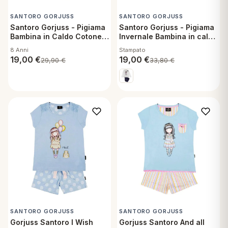
SANTORO GORJUSS
SANTORO GORJUSS
Santoro Gorjuss - Pigiama
Santoro Gorjuss - Pigiama
Bambina in Caldo Cotone
Invernale Bambina in caldo
Natalizio - Beige 8 anni
cotone stampato -
8 Anni
Stampato
Melange Grey 4 anni
19,00
€
19,00
€
29,90
€
33,80
€
SANTORO GORJUSS
SANTORO GORJUSS
Gorjuss Santoro I Wish
Gorjuss Santoro And all