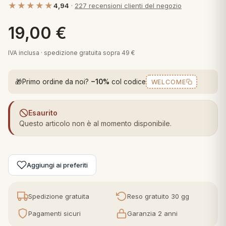
★★★★★
4,94
·
227 recensioni clienti del negozio
 marca
pper in piuma
ni arredo
Plaid Cartoons
19,00
€
apiuma
en Step
Tappeti Cartoons
piumini
iture per cuscini
arara
IVA inclusa · spedizione gratuita sopra 49 €
Teli Mare Cartoons
iali
matori
🎁
Primo ordine da noi?
−10%
col codice
WELCOME
mini in fibra
Trapuntini Cartoons
e
ti arredo
Esaurito
mini in piuma d'oca
rredo
Questo articolo non è al momento disponibile.
ori Letto
Aggiungi ai preferiti
anciale
terasso
Spedizione gratuita
Reso gratuito 30 gg
Pagamenti sicuri
Garanzia 2 anni
te