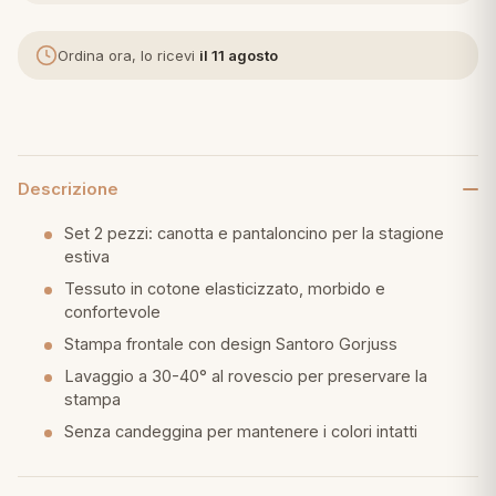
eria letto
Ordina ora, lo ricevi
il 11 agosto
umini
Descrizione
a
Set 2 pezzi: canotta e pantaloncino per la stagione
estiva
Tessuto in cotone elasticizzato, morbido e
e
confortevole
ni
Stampa frontale con design Santoro Gorjuss
Lavaggio a 30-40° al rovescio per preservare la
stampa
assi
Senza candeggina per mantenere i colori intatti
lie e Pigiami