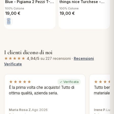
Blue - Pigiama 2 Pezzi T-
things nice Turchese -
shirt + Pantaloncino
Pigiama 2 Pezzi T-shirt +
100% Cotone
100% Cotone
Bambina 6 Anni
Pantaloncino Bambina 6
19,00
€
19,00
€
Anni
I clienti dicono di noi
★★★★★
4,94/5
su 227 recensioni ·
Recensioni
Verificate
★★★★★
★★★★
✓ Verificata
È la prima volta che acquisto! Tutto di
Tutto bene s
ottima qualità, azienda seria.
materiale .
Maria Rosa Z.
Ago 2026
Irene P.
Lug 