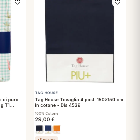
TAG HOUSE
o di puro
Tag House Tovaglia 4 posti 150x150 cm
ng T1
in cotone - Dis 4539
100% Cotone
29,00
€
+5 misure