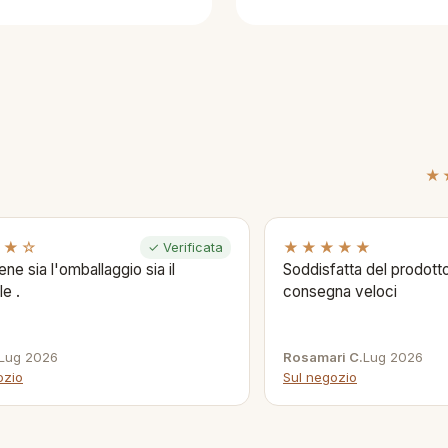
★
★★☆
★★★★★
✓ Verificata
ene sia l'omballaggio sia il
Soddisfatta del prodotto
le .
consegna veloci
Lug 2026
Rosamari C.
Lug 2026
ozio
Sul negozio