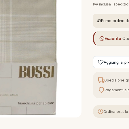
IVA inclusa · spedizi
🎁
Primo ordine d
Esaurito
Que
Aggiungi ai pre
Spedizione gr
Pagamenti sic
Ordina ora, lo