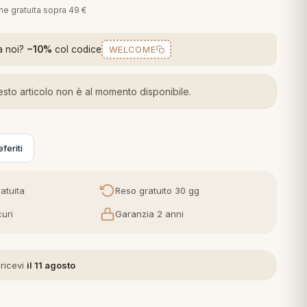
one gratuita sopra 49 €
a noi?
−10%
col codice
WELCOME
sto articolo non è al momento disponibile.
feriti
atuita
Reso gratuito 30 gg
uri
Garanzia 2 anni
 ricevi
il 11 agosto