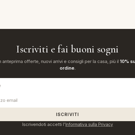
Iscriviti e fai buoni sogni
n anteprima offerte, nuovi arrivi e consigli per la casa, più il
10% su
ordine
.
ISCRIVITI
Iscrivendoti accetti l'
Informativa sulla Privacy