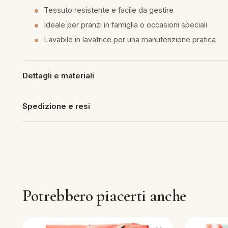
Tessuto resistente e facile da gestire
piumini
Ideale per pranzi in famiglia o occasioni speciali
Lavabile in lavatrice per una manutenzione pratica
re
uola
Dettagli e materiali
Spedizione e resi
unte
ntini
rassi
Potrebbero piacerti anche
aglie e Pigiami