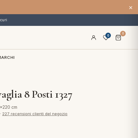
×
curi
0
0
MARCHI
aglia 8 Posti 1327
0x220 cm
·
227 recensioni clienti del negozio
€