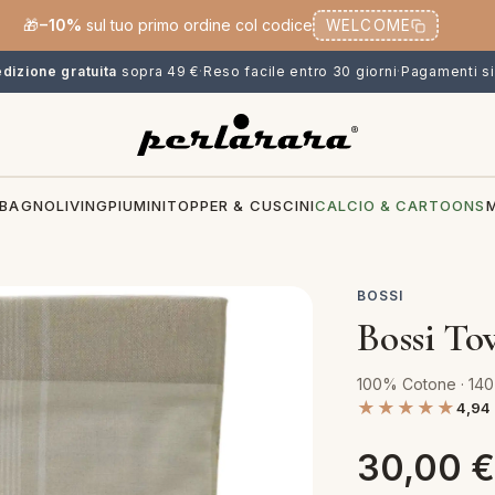
🎁
−10%
sul tuo primo ordine col codice
WELCOME
dizione gratuita
sopra 49 €
·
Reso facile entro 30 giorni
·
Pagamenti si
BAGNO
LIVING
PIUMINI
TOPPER & CUSCINI
CALCIO & CARTOONS
BOSSI
Bossi Tov
100% Cotone · 14
★★★★★
4,94
30,00