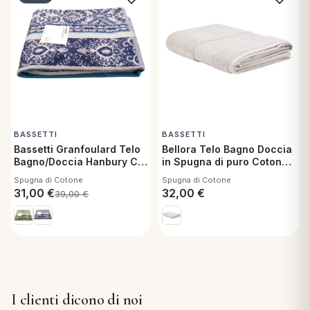
BASSETTI
BASSETTI
Bassetti Granfoulard Telo
Bellora Telo Bagno Doccia
Bagno/Doccia Hanbury C1
in Spugna di puro Cotone
- 70x140 cm
100x150 cm Fiocco Grigio
Spugna di Cotone
Spugna di Cotone
31,00
€
32,00
€
39,00
€
I clienti dicono di noi