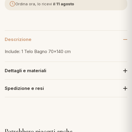
Ordina ora, lo ricevi
il 11 agosto
eria letto
umini
Descrizione
Include: 1 Telo Bagno 70x140 cm
a
Dettagli e materiali
e
Spedizione e resi
ni
assi
lie e Pigiami
Potrebbero piacerti anche