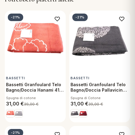
-21%
-21%
BASSETTI
BASSETTI
Bassetti Granfoulard Telo
Bassetti Granfoulard Telo
Bagno/Doccia Hanami 41 -
Bagno/Doccia Pallavicino
70x140 cm
G1 - 70x140 cm
Spugna di cotone
Spugna di Cotone
31,00
€
31,00
€
39,00
€
39,00
€
-21%