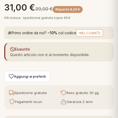
 marca
pper in piuma
31,00
€
ni arredo
39,00
€
Risparmi
8,00
€
Plaid Cartoons
apiuma
en Step
IVA inclusa · spedizione gratuita sopra 49 €
Tappeti Cartoons
piumini
iture per cuscini
arara
Teli Mare Cartoons
🎁
Primo ordine da noi?
−10%
col codice
WELCOME
iali
matori
mini in fibra
Trapuntini Cartoons
Esaurito
e
ti arredo
Questo articolo non è al momento disponibile.
mini in piuma d'oca
rredo
Aggiungi ai preferiti
ori Letto
anciale
Spedizione gratuita
Reso gratuito 30 gg
terasso
Pagamenti sicuri
Garanzia 2 anni
te